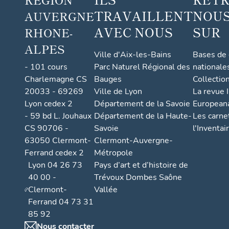
TRAVAILLENT
NOUS
AUVERGNE
AVEC NOUS
SUR
RHONE-
ALPES
Ville d'Aix-les-Bains
Bases de
- 101 cours
Parc Naturel Régional des
nationale
Charlemagne CS
Bauges
Collectio
20033 - 69269
Ville de Lyon
La revue I
Lyon cedex 2
Département de la Savoie
European
- 59 bd L. Jouhaux
Département de la Haute-
Les carne
CS 90706 -
Savoie
l'Inventai
63050 Clermont-
Clermont-Auvergne-
Ferrand cedex 2
Métropole
Lyon 04 26 73
Pays d’art et d’histoire de
40 00 -
Trévoux Dombes Saône
Clermont-
Vallée
Ferrand 04 73 31
85 92
Nous contacter