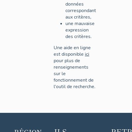
données
correspondant
aux critères,
une mauvaise
expression
des critères.
Une aide en ligne
est disponible
ici
pour plus de
renseignements
sur le
fonctionnement de
l'outil de recherche.
ILS
RET
RÉGION