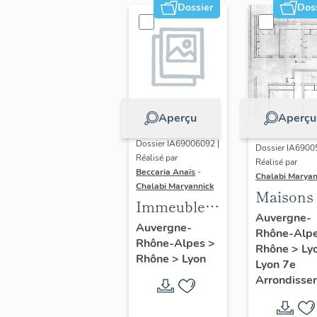
Dossier
Dos
Aperçu
Aperçu
Dossier IA69006092 |
Dossier IA6900
Réalisé par
Réalisé par
Beccaria Anaïs
-
Chalabi Maryan
Chalabi Maryannick
Maisons
Immeubles
Auvergne-
des Années
Auvergne-
Rhône-Alp
Rhône-Alpes
>
Trente de la
Rhône
>
Ly
Rhône
>
Lyon
rive gauche
Lyon 7e
Arrondisse