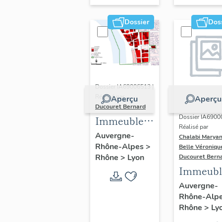
Dossier
Dos
Dossier IA69006513 |
Réalisé par
Aperçu
Aperçu
Ducouret Bernard
Dossier IA6900
Immeubles
Réalisé par
du quartier
Auvergne-
Chalabi Maryan
Rhône-Alpes
>
Saint-Nizier
Belle Véroniqu
Rhône
>
Lyon
Ducouret Bern
Immeubl
Auvergne-
Rhône-Alp
Rhône
>
Ly