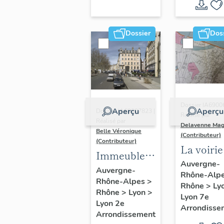
Dossier
Dos
Dossier IA6900
Aperçu
Aperçu
Dossier IA69007823 |
Réalisé par
Réalisé par
Delavenne Mag
Belle Véronique
(Contributeur)
(Contributeur)
La voirie
Immeubles
secteur
Auvergne-
du secteur
Auvergne-
Rhône-Alp
d'étude
Rhône-Alpes
>
des
Rhône
>
Ly
"Saint-
Rhône
>
Lyon
>
Jacobins
Lyon 7e
André"
Lyon 2e
Arrondisse
Arrondissement
(Lyon 7e