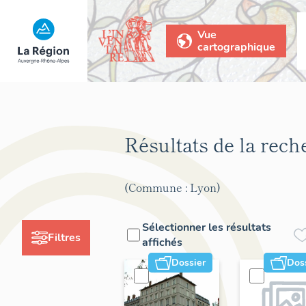
Vue
cartographique
Résultats de la rec
(Commune : Lyon)
Sélectionner les résultats
Filtres
affichés
Dossier
Dos