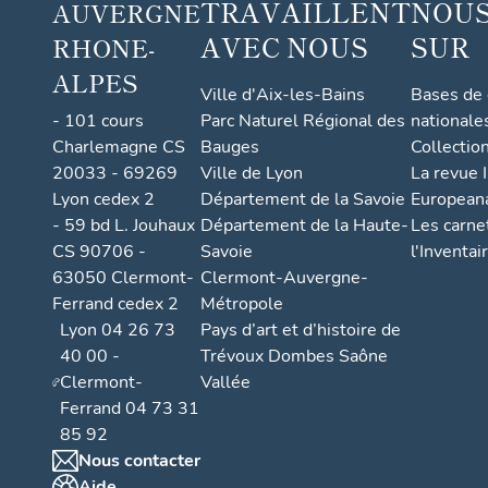
TRAVAILLENT
NOUS
AUVERGNE
AVEC NOUS
SUR
RHONE-
ALPES
Ville d'Aix-les-Bains
Bases de
- 101 cours
Parc Naturel Régional des
nationale
Charlemagne CS
Bauges
Collectio
20033 - 69269
Ville de Lyon
La revue I
Lyon cedex 2
Département de la Savoie
European
- 59 bd L. Jouhaux
Département de la Haute-
Les carne
CS 90706 -
Savoie
l'Inventai
63050 Clermont-
Clermont-Auvergne-
Ferrand cedex 2
Métropole
Lyon 04 26 73
Pays d’art et d’histoire de
40 00 -
Trévoux Dombes Saône
Clermont-
Vallée
Ferrand 04 73 31
85 92
Nous contacter
Aide