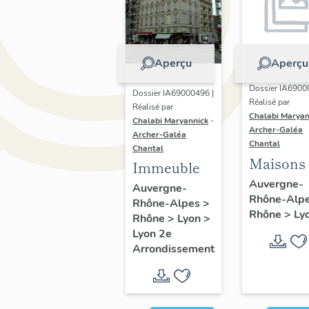
Aperçu
Aperçu
Dossier IA6900
Dossier IA69000496 |
Réalisé par
Réalisé par
Chalabi Maryan
Chalabi Maryannick
-
Archer-Galéa
Archer-Galéa
Chantal
Chantal
Maisons
Immeuble
Auvergne-
Auvergne-
Rhône-Alp
Rhône-Alpes
>
Rhône
>
Ly
Rhône
>
Lyon
>
Lyon 2e
Arrondissement