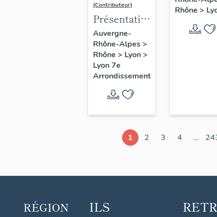
d'étude
(Contributeur)
Rhône
>
Ly
Lyon
Présentation
du secteur
Auvergne-
Rhône-Alpes
>
d'étude
Rhône
>
Lyon
>
Lyon
Lyon 7e
Guillotière
Arrondissement
1
2
3
4
...
24
ILS
RET
RÉGION