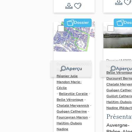
Dossier
Dos
Dossier IA6900
Dossier IA69005009 |
Réalisé par
Aperçu
Aperçu
Réalisé par
Belle Véroniqu
Régnier Julie
-
Ducouret Bern
Mandon Marie-
Chalabi Maryan
Cécile
Guégan Cather
-
Belleville Coralie
-
Guillot Catheri
Belle Véronique
-
Halitim-Dubois
Chalabi Maryannick
-
Nadine (Rédact
Guégan Catherine
-
Présenta
Fourcayran Marion
-
du secte
Halitim-Dubois
Auvergne-
Nadine
Rhône-Alp