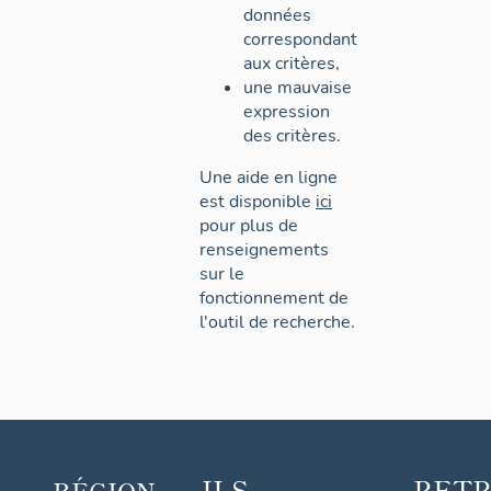
données
correspondant
aux critères,
une mauvaise
expression
des critères.
Une aide en ligne
est disponible
ici
pour plus de
renseignements
sur le
fonctionnement de
l'outil de recherche.
ILS
RET
RÉGION