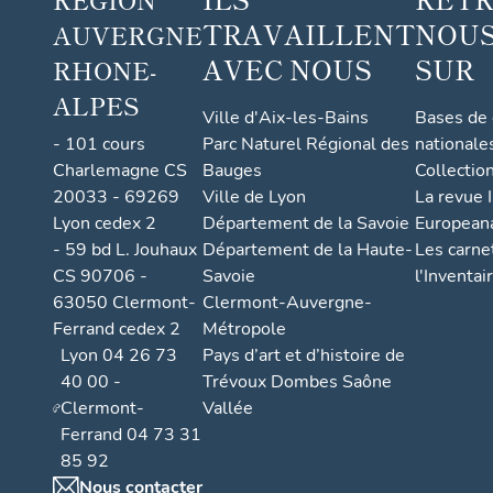
TRAVAILLENT
NOUS
AUVERGNE
AVEC NOUS
SUR
RHONE-
ALPES
Ville d'Aix-les-Bains
Bases de
- 101 cours
Parc Naturel Régional des
nationale
Charlemagne CS
Bauges
Collectio
20033 - 69269
Ville de Lyon
La revue I
Lyon cedex 2
Département de la Savoie
European
- 59 bd L. Jouhaux
Département de la Haute-
Les carne
CS 90706 -
Savoie
l'Inventai
63050 Clermont-
Clermont-Auvergne-
Ferrand cedex 2
Métropole
Lyon 04 26 73
Pays d’art et d’histoire de
40 00 -
Trévoux Dombes Saône
Clermont-
Vallée
Ferrand 04 73 31
85 92
Nous contacter