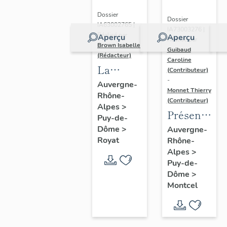
Dossier
Dossier
IA63002765 |
IA73003276 |
Réalisé par
Aperçu
Aperçu
Réalisé par
Brown Isabelle
Guibaud
(Rédacteur)
Caroline
La
(Contributeur)
-
station
Auvergne-
Monnet Thierry
Rhône-
thermale
(Contributeur)
Alpes
>
de
Présentatio
Puy-de-
Royat-
de la
Dôme
>
Auvergne-
Chamalières
Royat
Rhône-
commune
Alpes
>
de
Puy-de-
Montcel
Dôme
>
Montcel