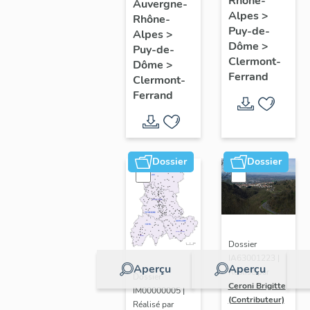
de
Rhône-
Clermont-
Auvergne-
Alpes
>
Rhône-
l'opération
Ferrand
Puy-de-
Alpes
>
ponctuelle
: les
Dôme
>
Puy-de-
"Muraille
raisons
Clermont-
Dôme
>
Ferrand
de
de
Clermont-
Ferrand
Chine"
l'étude
(de
Clermont-
Ferrand)
Dossier
Dossier
Dossier
IA63001223 |
Aperçu
Aperçu
Réalisé par
Dossier
Ceroni Brigitte
IM00000005 |
(Contributeur)
Réalisé par