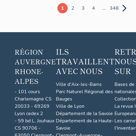
1
2
3
4
...
348
ILS
RET
RÉGION
TRAVAILLENT
NOUS
AUVERGNE
AVEC NOUS
SUR
RHONE-
ALPES
Ville d'Aix-les-Bains
Bases de
- 101 cours
Parc Naturel Régional des
nationale
Charlemagne CS
Bauges
Collectio
20033 - 69269
Ville de Lyon
La revue I
Lyon cedex 2
Département de la Savoie
European
- 59 bd L. Jouhaux
Département de la Haute-
Les carne
CS 90706 -
Savoie
l'Inventai
63050 Clermont-
Clermont-Auvergne-