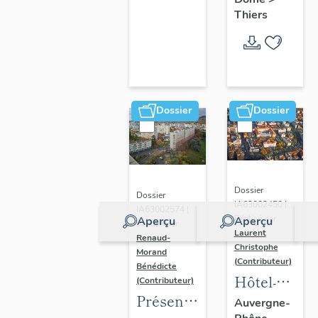
Thiers
Dossier
Dossier
Dossier
Dossier
IA63002450 |
IA63002574 |
Réalisé par
Aperçu
Aperçu
Réalisé par
Laurent
Renaud-
Christophe
Morand
(Contributeur)
Bénédicte
Hôtel-
(Contributeur)
Présentation
Dieu de
Auvergne-