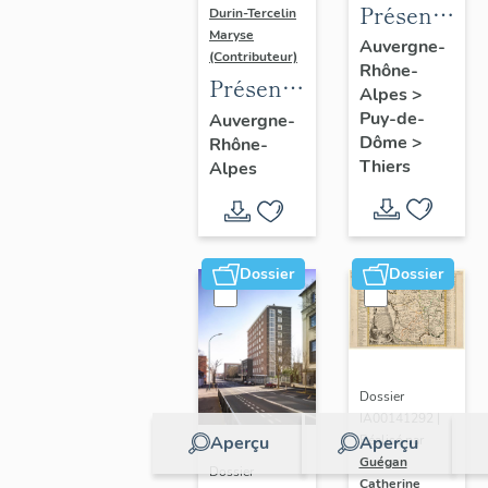
Présentatio
Durin-Tercelin
Maryse
de
Auvergne-
(Contributeur)
Rhône-
l'enquête
Présentation
Alpes
>
thématique
de
Puy-de-
Auvergne-
régionale
Dôme
>
Rhône-
l’opération
"Pentes
Thiers
Alpes
tissus et
de la
ornements
commune
liturgiques
de
en
Dossier
Dossier
Thiers"
Auvergne
Dossier
IA00141292 |
Aperçu
Aperçu
Réalisé par
Guégan
Dossier
Catherine