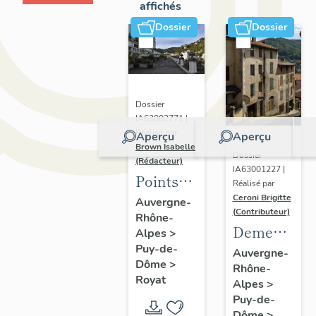
affichés
Dossier
Dossier
Dossier
IA63002771 |
Réalisé par
Aperçu
Aperçu
Brown Isabelle
Dossier
(Rédacteur)
IA63001227 |
Points
Réalisé par
de vue
Ceroni Brigitte
Auvergne-
(Contributeur)
Rhône-
sur le
Demeures
Alpes
>
paysage
Puy-de-
en site
Auvergne-
thermal
Dôme
>
Rhône-
de pente
Royat
Alpes
>
Puy-de-
Dôme
>