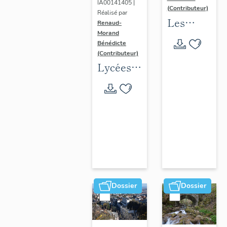
IA00141405 |
(Contributeur)
Réalisé par
Les
Renaud-
Morand
collèges
Bénédicte
jésuites
(Contributeur)
d'Ancien
Lycées
Régime
publics
(1556-
en
1763)
espace
dans la
urbain
région
(1802-
Auvergne-
1988)
Rhône-
Alpes
Dossier
Dossier
(DOSSIER
EN
COURS)