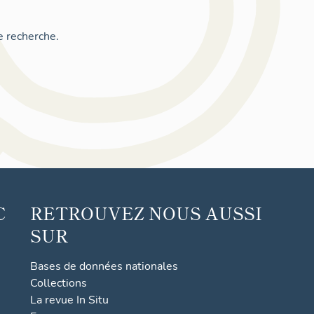
e recherche.
C
RETROUVEZ NOUS AUSSI
SUR
Bases de données nationales
Collections
La revue In Situ