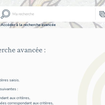
Accéder à la recherche avancée
erche avancée :
ères saisis.
suivantes :
dant aux critères,
nées correspondant aux critères,