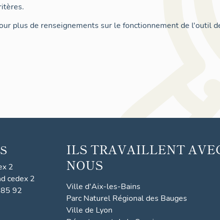
itères.
ur plus de renseignements sur le fonctionnement de l'outil d
ILS TRAVAILLENT AVE
S
NOUS
ex 2
nd cedex 2
Ville d'Aix-les-Bains
 85 92
Parc Naturel Régional des Bauges
Ville de Lyon