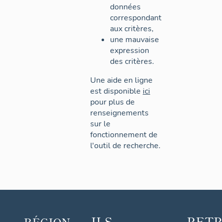
données
correspondant
aux critères,
une mauvaise
expression
des critères.
Une aide en ligne
est disponible
ici
pour plus de
renseignements
sur le
fonctionnement de
l'outil de recherche.
ILS
RET
RÉGION