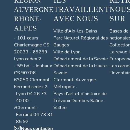
TRAVAILLENT
NOUS
AUVERGNE
AVEC NOUS
SUR
RHONE-
ALPES
Ville d'Aix-les-Bains
Bases de
- 101 cours
Parc Naturel Régional des
nationale
Charlemagne CS
Bauges
Collectio
20033 - 69269
Ville de Lyon
La revue I
Lyon cedex 2
Département de la Savoie
European
- 59 bd L. Jouhaux
Département de la Haute-
Les carne
CS 90706 -
Savoie
l'Inventai
63050 Clermont-
Clermont-Auvergne-
Ferrand cedex 2
Métropole
Lyon 04 26 73
Pays d’art et d’histoire de
40 00 -
Trévoux Dombes Saône
Clermont-
Vallée
Ferrand 04 73 31
85 92
Nous contacter