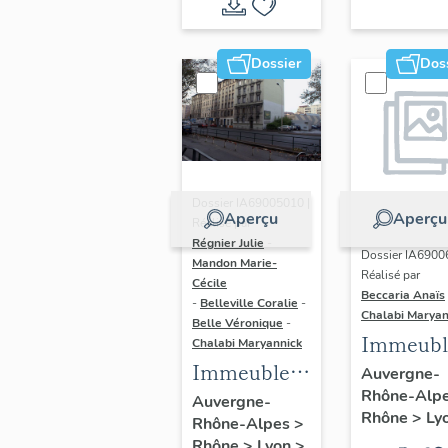
du vitrail
ancien de
Dossier
Dos
Rhône-
Alpes
(corpus
vitrearum)
Dossier IA69005010 |
Aperçu
Aperçu
Réalisé par
Régnier Julie
-
Dossier IA6900
Mandon Marie-
Réalisé par
Cécile
Beccaria Anaïs
-
Belleville Coralie
-
Chalabi Maryan
Belle Véronique
-
Immeubl
Chalabi Maryannick
Immeubles
des Ann
Auvergne-
Rhône-Alp
du secteur
Trente de
Auvergne-
Rhône
>
Ly
Rhône-Alpes
>
d'étude La
rive gau
Rhône
>
Lyon
>