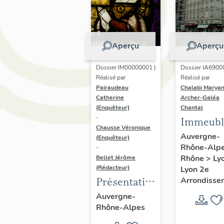
Aperçu
Aperçu
Dossier IM00000001 |
Dossier IA6900
Réalisé par
Réalisé par
Pairaudeau
Chalabi Maryan
Catherine
Archer-Galéa
(Enquêteur)
Chantal
-
Immeubl
Chausse Véronique
Auvergne-
(Enquêteur)
Rhône-Alp
-
Rhône
>
Ly
Bellet Jérôme
(Rédacteur)
Lyon 2e
Présentation
Arrondisse
de
Auvergne-
Rhône-Alpes
l'opération
d'inventaire