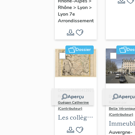
Rhône-Alpes
>
Rhône
>
Lyon
>
Lyon 7e
Arrondissement
Dossier
Dos
Dossier IA00141292 |
Aperçu
Aperçu
Réalisé par
Dossier IA6900
Guégan Catherine
Réalisé par
(Contributeur)
Belle Véroniqu
(Contributeur)
Les collèges
Immeubl
jésuites
du secte
Auvergne-
d'Ancien