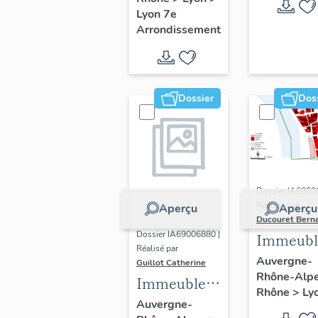
Guillotière
Lyon 7e
Arrondissement
Dossier
Dos
Dossier IA6900
Réalisé par
Aperçu
Aperçu
Ducouret Bern
Dossier IA69006880 |
Immeubl
Réalisé par
du quarti
Auvergne-
Guillot Catherine
Rhône-Alp
Saint-Niz
Immeubles,
Rhône
>
Ly
maisons
Auvergne-