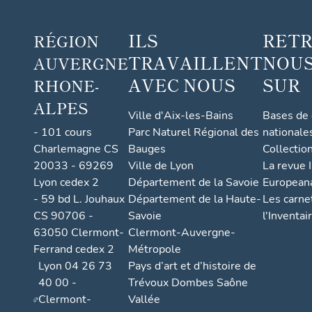
ILS
RET
RÉGION
TRAVAILLENT
NOUS
AUVERGNE
AVEC NOUS
SUR
RHONE-
ALPES
Ville d'Aix-les-Bains
Bases de
- 101 cours
Parc Naturel Régional des
nationale
Charlemagne CS
Bauges
Collectio
20033 - 69269
Ville de Lyon
La revue I
Lyon cedex 2
Département de la Savoie
European
- 59 bd L. Jouhaux
Département de la Haute-
Les carne
CS 90706 -
Savoie
l'Inventai
63050 Clermont-
Clermont-Auvergne-
Ferrand cedex 2
Métropole
Lyon 04 26 73
Pays d’art et d’histoire de
40 00 -
Trévoux Dombes Saône
Clermont-
Vallée