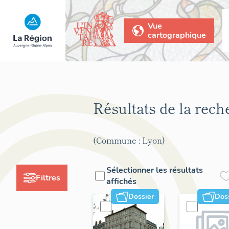
Vue
cartographique
Résultats de la rec
(Commune : Lyon)
Sélectionner les résultats
Filtres
affichés
Dossier
Dos