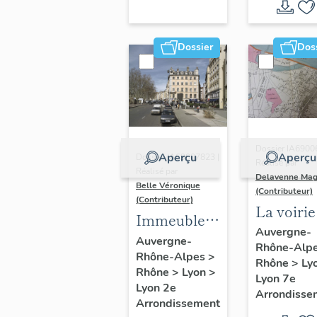
Dossier
Dos
Dossier IA6900
Aperçu
Aperçu
Dossier IA69007823 |
Réalisé par
Réalisé par
Delavenne Mag
Belle Véronique
(Contributeur)
(Contributeur)
La voirie
Immeubles
secteur
Auvergne-
du secteur
Auvergne-
Rhône-Alp
d'étude
Rhône-Alpes
>
des
Rhône
>
Ly
"Saint-
Rhône
>
Lyon
>
Jacobins
Lyon 7e
André"
Lyon 2e
Arrondisse
Arrondissement
(Lyon 7e