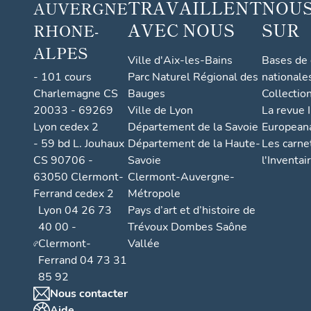
TRAVAILLENT
NOUS
AUVERGNE
AVEC NOUS
SUR
RHONE-
ALPES
Ville d'Aix-les-Bains
Bases de
- 101 cours
Parc Naturel Régional des
nationale
Charlemagne CS
Bauges
Collectio
20033 - 69269
Ville de Lyon
La revue I
Lyon cedex 2
Département de la Savoie
European
- 59 bd L. Jouhaux
Département de la Haute-
Les carne
CS 90706 -
Savoie
l'Inventai
63050 Clermont-
Clermont-Auvergne-
Ferrand cedex 2
Métropole
Lyon 04 26 73
Pays d’art et d’histoire de
40 00 -
Trévoux Dombes Saône
Clermont-
Vallée
Ferrand 04 73 31
85 92
Nous contacter
Aide