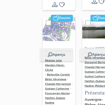
Dossier
Dos
Dossier IA6900
Dossier IA69005009 |
Réalisé par
Aperçu
Aperçu
Réalisé par
Belle Véroniqu
Régnier Julie
-
Ducouret Bern
Mandon Marie-
Chalabi Maryan
Cécile
Guégan Cather
-
Belleville Coralie
-
Guillot Catheri
Belle Véronique
-
Halitim-Dubois
Chalabi Maryannick
-
Nadine (Rédact
Guégan Catherine
-
Présenta
Fourcayran Marion
-
du secte
Halitim-Dubois
Auvergne-
Nadine
Rhône-Alp