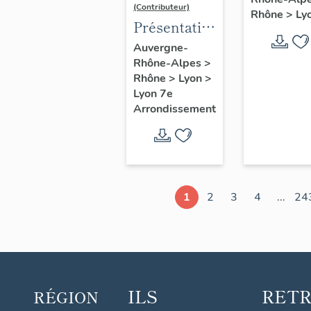
d'étude
(Contributeur)
Rhône
>
Ly
Lyon
Présentation
du secteur
Auvergne-
Rhône-Alpes
>
d'étude
Rhône
>
Lyon
>
Lyon
Lyon 7e
Guillotière
Arrondissement
1
2
3
4
...
24
ILS
RET
RÉGION