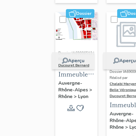
Dossier
Dos
Dossier IA69006513 |
Réalisé par
Aperçu
Aperçu
Ducouret Bernard
Dossier IA6900
Immeubles
Réalisé par
du quartier
Auvergne-
Chalabi Maryan
Rhône-Alpes
>
Saint-Nizier
Belle Véroniqu
Rhône
>
Lyon
Ducouret Bern
Immeubl
Auvergne-
Rhône-Alp
Rhône
>
Ly