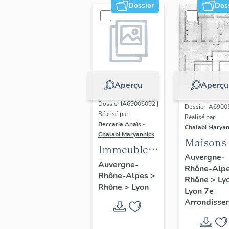
Dossier
Dos
Aperçu
Aperçu
Dossier IA69006092 |
Dossier IA6900
Réalisé par
Réalisé par
Beccaria Anaïs
-
Chalabi Maryan
Chalabi Maryannick
Maisons
Immeubles
Auvergne-
des Années
Auvergne-
Rhône-Alp
Rhône-Alpes
>
Trente de la
Rhône
>
Ly
Rhône
>
Lyon
rive gauche
Lyon 7e
Arrondisse