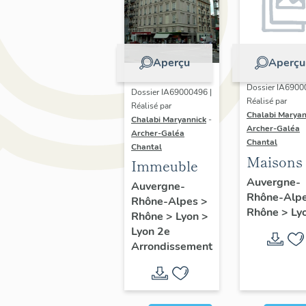
Aperçu
Aperçu
Dossier IA6900
Dossier IA69000496 |
Réalisé par
Réalisé par
Chalabi Maryan
Chalabi Maryannick
-
Archer-Galéa
Archer-Galéa
Chantal
Chantal
Maisons
Immeuble
Auvergne-
Auvergne-
Rhône-Alp
Rhône-Alpes
>
Rhône
>
Ly
Rhône
>
Lyon
>
Lyon 2e
Arrondissement