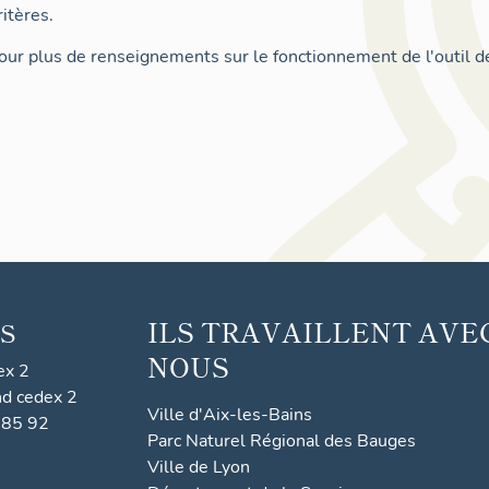
itères.
ur plus de renseignements sur le fonctionnement de l'outil d
ILS TRAVAILLENT AVE
S
NOUS
ex 2
nd cedex 2
Ville d'Aix-les-Bains
 85 92
Parc Naturel Régional des Bauges
Ville de Lyon