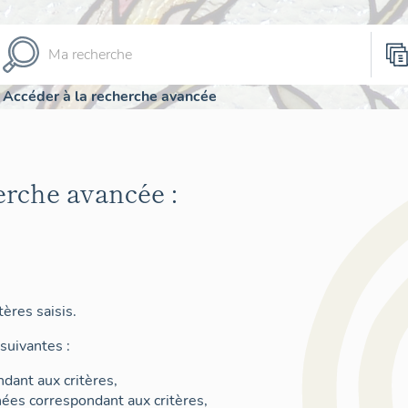
Accéder à la recherche avancée
erche avancée :
ères saisis.
suivantes :
dant aux critères,
nées correspondant aux critères,