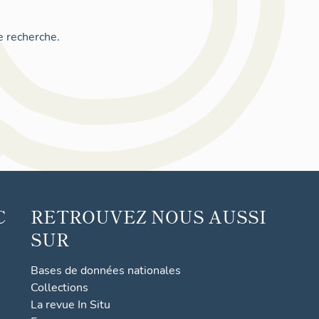
e recherche.
C
RETROUVEZ NOUS AUSSI
SUR
Bases de données nationales
Collections
La revue In Situ