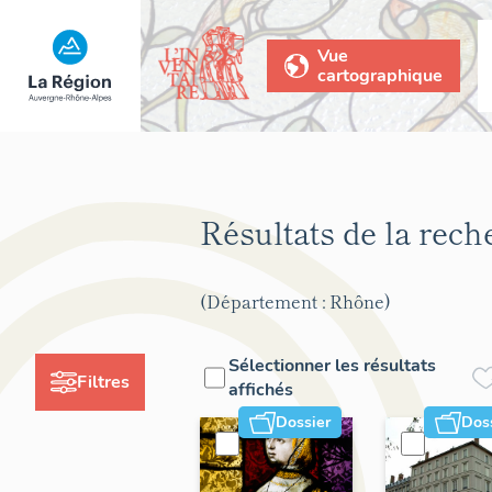
Vue
cartographique
Résultats de la rec
(Département : Rhône)
Sélectionner les résultats
Filtres
affichés
Dossier
Dos