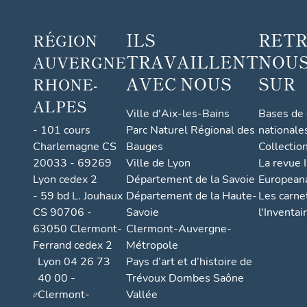
ILS
RET
RÉGION
TRAVAILLENT
NOUS
AUVERGNE
AVEC NOUS
SUR
RHONE-
ALPES
Ville d'Aix-les-Bains
Bases de
- 101 cours
Parc Naturel Régional des
nationale
Charlemagne CS
Bauges
Collectio
20033 - 69269
Ville de Lyon
La revue I
Lyon cedex 2
Département de la Savoie
European
- 59 bd L. Jouhaux
Département de la Haute-
Les carne
CS 90706 -
Savoie
l'Inventai
63050 Clermont-
Clermont-Auvergne-
Ferrand cedex 2
Métropole
Lyon 04 26 73
Pays d’art et d’histoire de
40 00 -
Trévoux Dombes Saône
Clermont-
Vallée