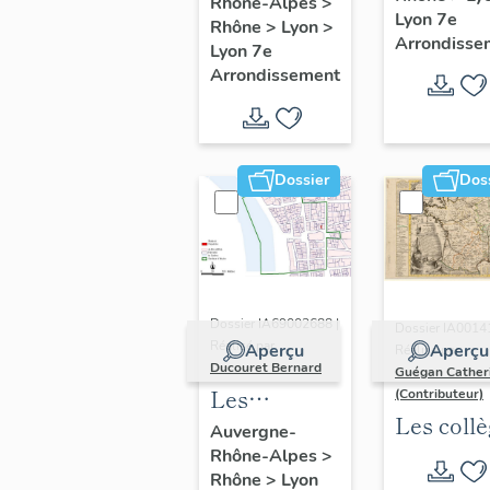
"Saint-
Rhône-Alpes
>
Lyon 7e
Rhône
>
Lyon
>
André"
Arrondisse
Lyon 7e
(Lyon 7e
Arrondissement
Dossier
Dos
Dossier IA69002688 |
Dossier IA0014
Réalisé par
Aperçu
Aperçu
Réalisé par
Ducouret Bernard
Guégan Cather
Les
(Contributeur)
Les coll
maisons du
Auvergne-
jésuites
Rhône-Alpes
>
quartier
Rhône
>
Lyon
d'Ancien