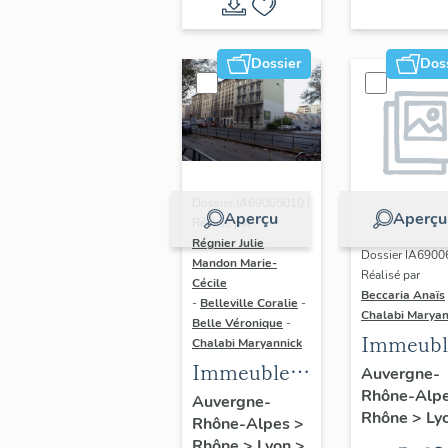
du vitrail
ancien de
Dossier
Dos
Rhône-
Alpes
(corpus
vitrearum)
Dossier IA69005010 |
Aperçu
Aperçu
Réalisé par
Régnier Julie
-
Dossier IA6900
Mandon Marie-
Réalisé par
Cécile
Beccaria Anaïs
-
Belleville Coralie
-
Chalabi Maryan
Belle Véronique
-
Immeubl
Chalabi Maryannick
Immeubles
des Ann
Auvergne-
Rhône-Alp
du secteur
Trente de
Auvergne-
Rhône
>
Ly
Rhône-Alpes
>
d'étude La
rive gau
Rhône
>
Lyon
>