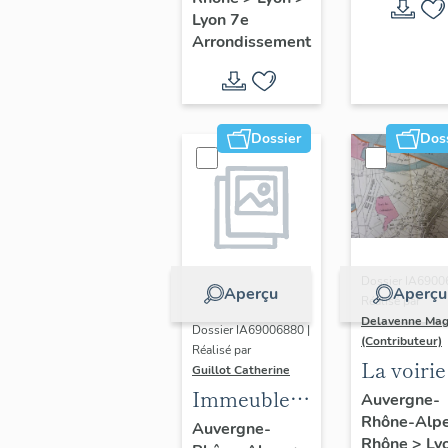
Guillotière
Lyon 7e
Arrondissement
Dossier
Dos
Dossier IA6900
Aperçu
Aperçu
Réalisé par
Delavenne Mag
Dossier IA69006880 |
(Contributeur)
Réalisé par
La voirie
Guillot Catherine
secteur
Immeubles,
Auvergne-
Rhône-Alp
d'étude
maisons
Auvergne-
Rhône
>
Ly