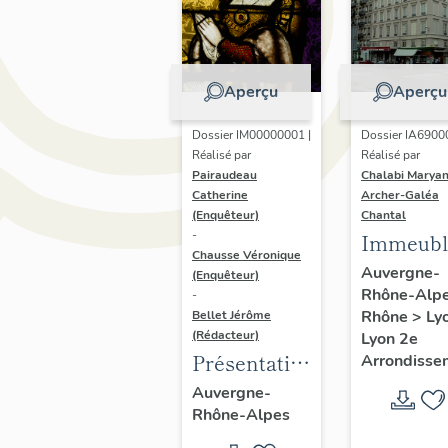
Aperçu
Aperçu
Dossier IM00000001 |
Dossier IA6900
Réalisé par
Réalisé par
Pairaudeau
Chalabi Maryan
Catherine
Archer-Galéa
(Enquêteur)
Chantal
-
Immeubl
Chausse Véronique
Auvergne-
(Enquêteur)
Rhône-Alp
-
Rhône
>
Ly
Bellet Jérôme
(Rédacteur)
Lyon 2e
Présentation
Arrondisse
de
Auvergne-
Rhône-Alpes
l'opération
d'inventaire