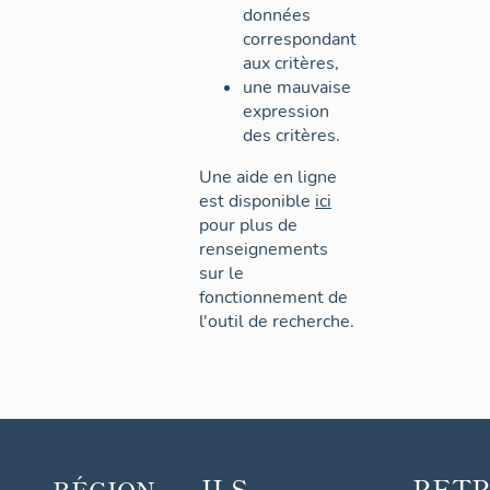
données
correspondant
aux critères,
une mauvaise
expression
des critères.
Une aide en ligne
est disponible
ici
pour plus de
renseignements
sur le
fonctionnement de
l'outil de recherche.
ILS
RET
RÉGION