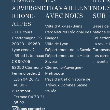
TRAVAILLENT
NOUS
AUVERGNE
AVEC NOUS
SUR
RHONE-
ALPES
Ville d'Aix-les-Bains
Bases de
- 101 cours
Parc Naturel Régional des
nationale
Charlemagne CS
Bauges
Collectio
20033 - 69269
Ville de Lyon
La revue I
Lyon cedex 2
Département de la Savoie
European
- 59 bd L. Jouhaux
Département de la Haute-
Les carne
CS 90706 -
Savoie
l'Inventai
63050 Clermont-
Clermont-Auvergne-
Ferrand cedex 2
Métropole
Lyon 04 26 73
Pays d’art et d’histoire de
40 00 -
Trévoux Dombes Saône
Clermont-
Vallée
Ferrand 04 73 31
85 92
Nous contacter