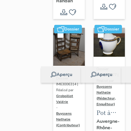
- " La
Randan
prière de
Marie-
Amélie "
Dossier
Dossier
Dossier
Aperçu
Aperçu
IM63009577 |
Dossier
Réalisé par
IM63006314 |
Buyssens
Réalisé par
Nathalie
Groboillot
(Rédacteur,
Valérie
Enquêteur)
-
Pot à
Buyssens
crème n°
Nathalie
Auvergne-
(Contributeur)
Rhône-
2