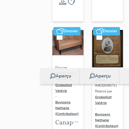
Randan
Dossier
Dossier
Dossier
IM63006362 |
Aperçu
Aperçu
Réalisé par
Dossier
Groboillot
IM63004973 |
Valérie
Réalisé par
-
Groboillot
Buyssens
Valérie
Nathalie
-
(Contributeur)
Buyssens
Nathalie
Canapé
(Contributeur)