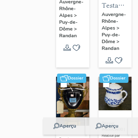
à joues
Auvergne-
Testament
Rhône-
n° 2
politique
Auvergne-
Alpes
>
Rhône-
de
Puy-de-
Alpes
>
Dôme
>
Philippe
Puy-de-
Randan
d'Orléans,
Dôme
>
comte de
Randan
Paris
Dossier
Dossier
Dossier
Aperçu
Aperçu
IM63009830 |
Réalisé par