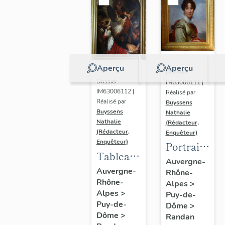
Aperçu
Aperçu
Dossier
Dossier
IM63006111 |
IM63006112 |
Réalisé par
Réalisé par
Buyssens
Buyssens
Nathalie
Nathalie
(Rédacteur,
(Rédacteur,
Enquêteur)
Enquêteur)
Portrait
Tableau
d'Adélaïde
Auvergne-
d'Eugène
Auvergne-
Rhône-
d'Orléans,
Rhône-
Romain
Alpes
>
d'après
Alpes
>
Puy-de-
Van
François
Puy-de-
Dôme
>
Maldeghem
Gérard
Dôme
>
Randan