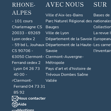
AVEC NOUS
SUR
RHONE-
ALPES
Ville d'Aix-les-Bains
Bases de
- 101 cours
Parc Naturel Régional des
nationale
Charlemagne CS
Bauges
Collectio
20033 - 69269
Ville de Lyon
La revue I
Lyon cedex 2
Département de la Savoie
European
- 59 bd L. Jouhaux
Département de la Haute-
Les carne
CS 90706 -
Savoie
l'Inventai
63050 Clermont-
Clermont-Auvergne-
Ferrand cedex 2
Métropole
Lyon 04 26 73
Pays d’art et d’histoire de
40 00 -
Trévoux Dombes Saône
Clermont-
Vallée
Ferrand 04 73 31
85 92
Nous contacter
Aide
Mentions