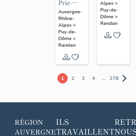
Prie-
Alpes
>
Dieu n° 1
Puy-de-
Auvergne-
Dôme
>
Rhône-
Randan
Alpes
>
Puy-de-
Dôme
>
Randan
1
2
3
4
...
278
ILS
RET
RÉGION
TRAVAILLENT
NOUS
AUVERGNE