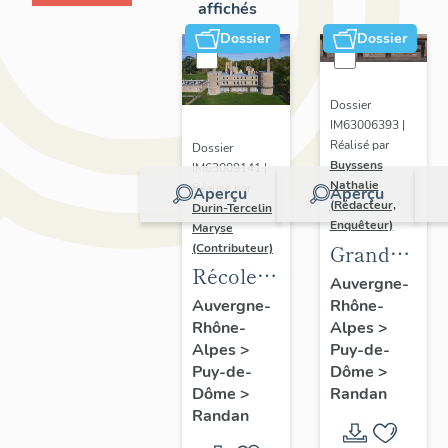
affichés
Dossier
Dossier
Dossier
IM63006393 |
Réalisé par
Dossier
Buyssens
IM63009141 |
Nathalie
Réalisé par
Aperçu
Aperçu
(Rédacteur,
Durin-Tercelin
Enquêteur)
Maryse
Grand
(Contributeur)
Récolement-
potager
Auvergne-
inventaire
Rhône-
Auvergne-
Alpes
>
Rhône-
du fonds
Puy-de-
Alpes
>
mobilier
Dôme
>
Puy-de-
du
Randan
Dôme
>
domaine
Randan
royal de