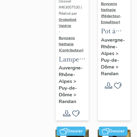
Dossier
Buyssens
IM63007530 |
Nathalie
Réalisé par
(Rédacteur,
Groboillot
Enquêteur)
Valérie
Pot à
-
crème n°
Buyssens
Auvergne-
Nathalie
Rhône-
3
(Contributeur)
Alpes
>
Lampe à
Puy-de-
pétrole
Dôme
>
Auvergne-
Randan
Rhône-
n° 1
Alpes
>
Puy-de-
Dôme
>
Randan
Dossier
Dossier