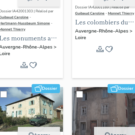
Dossier IA42001189 | Réalisé par
Dossier IA42001303 | Réalisé par
Guibaud Caroline
-
Monnet Thierry
Guibaud Caroline
-
Les colombiers du
Hartmann-Nussbaum Simone
-
canton de Boën et d
Monnet Thierry
Auvergne-Rhône-Alpes
>
Les monuments aux
Loire
la commune de Sail-
morts du canton de
sous-Couzan
Auvergne-Rhône-Alpes
>
Loire
Montbrison
Dossier
Dossier