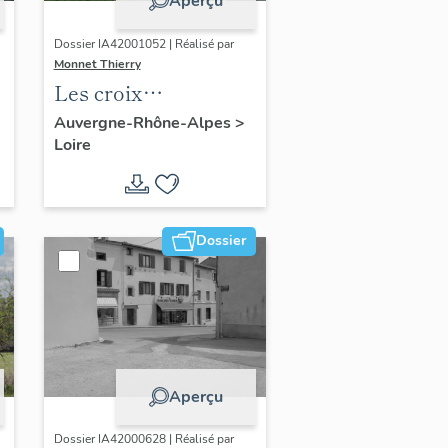
Aperçu
Dossier IA42001052 | Réalisé par
Monnet Thierry
Les croix
monumentales du
Auvergne-Rhône-Alpes
>
Loire
canton de Boën et de
la commune de Sail-
sous-Couzan
Dossier
Aperçu
Dossier IA42000628 | Réalisé par