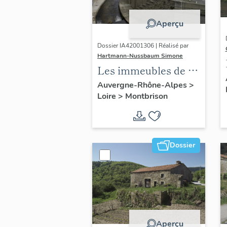
Aperçu
Dossier IA42001306 | Réalisé par
Hartmann-Nussbaum Simone
Les immeubles de la
commune de
Auvergne-Rhône-Alpes
>
Loire
>
Montbrison
Montbrison
Dossier
Aperçu