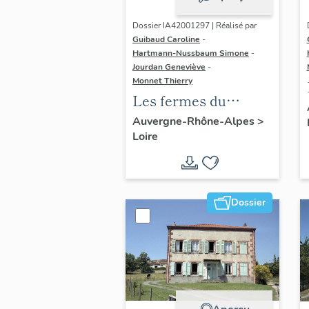
Dossier IA42001297 | Réalisé par
Guibaud Caroline
-
Hartmann-Nussbaum Simone
-
Jourdan Geneviève
-
Monnet Thierry
Les fermes du
canton de
Auvergne-Rhône-Alpes
>
Loire
Montbrison
Dossier