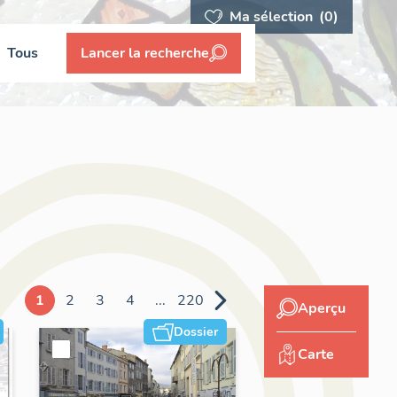
Ma sélection
(0)
Tous
Lancer la recherche
1
2
3
4
...
220
Aperçu
Dossier
Carte