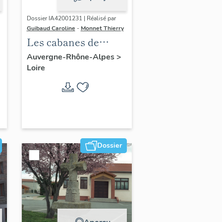
Dossier IA42001231 | Réalisé par
Guibaud Caroline
-
Monnet Thierry
Les cabanes de
e
vigne, dites loges de
Auvergne-Rhône-Alpes
>
Loire
vigne, du canton de
Boën et de la
commune de Sail-
sous-Couzan
Dossier