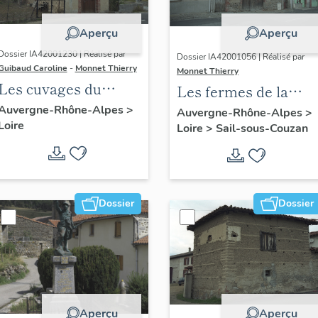
Aperçu
Aperçu
Dossier IA42001230 | Réalisé par
Dossier IA42001056 | Réalisé par
Guibaud Caroline
-
Monnet Thierry
Monnet Thierry
Les cuvages du
Les fermes de la
canton de Boën et de
commune de Sail-
Auvergne-Rhône-Alpes
>
Auvergne-Rhône-Alpes
>
Loire
la commune de Sail-
Loire
>
Sail-sous-Couzan
sous-Couzan
sous-Couzan
Dossier
Dossier
Aperçu
Aperçu