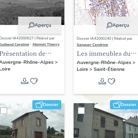
Aperçu
Aperçu
Dossier IA42000627 | Réalisé par
Dossier IA42000240 | Réalisé par
Guibaud Caroline
-
Monnet Thierry
Sanquer Cendrine
Présentation de
Les immeubles du
l'étude du
centre de Saint-
Auvergne-Rhône-Alpes
>
Auvergne-Rhône-Alpes
>
Loire
patrimoine du
Loire
>
Saint-Étienne
Etienne
canton de Boën et de
la commune de Sail-
sous-Couzan
Dossier
Dossier