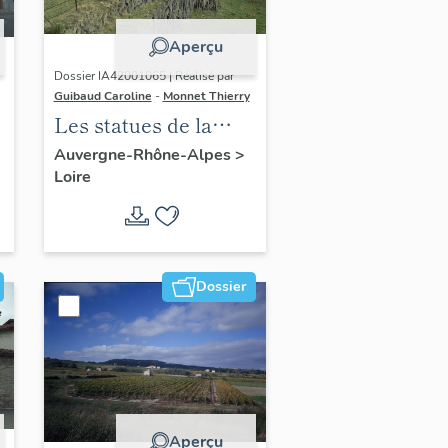
Aperçu
Dossier IA42001065 | Réalisé par
Guibaud Caroline
-
Monnet Thierry
Les statues de la
Vierge, dites
Auvergne-Rhône-Alpes
>
Loire
Madones, du canton
de Boën et de la
commune de Sail-
sous-Couzan
Dossier
Aperçu