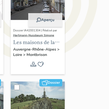
Aperçu
Dossier IA42001304 | Réalisé par
Hartmann-Nussbaum Simone
Les maisons de la
commune de
Auvergne-Rhône-Alpes
>
Loire
>
Montbrison
Montbrison
Dossier