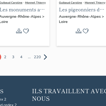
Guibaud Caroline
-
Monnet Thierry
Guibaud Caroline
-
Monnet Thierry
Les monuments aux
Les pigeonniers du
morts du canton de
canton de
Auvergne-Rhône-Alpes
>
Auvergne-Rhône-Alpes
>
Loire
Loire
Boën et de la
Montbrison
commune de Sail-
sous-Couzan
2
3
4
...
220
ILS TRAVAILLENT AVE
S
NOUS
ex 2
nd cedex 2