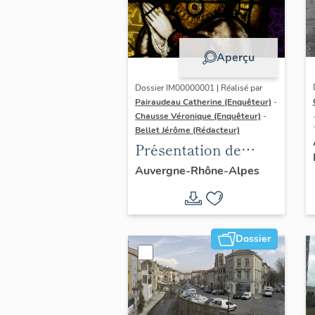
Aperçu
Dossier IM00000001 | Réalisé par
Pairaudeau Catherine (Enquêteur)
-
Chausse Véronique (Enquêteur)
-
Bellet Jérôme (Rédacteur)
Présentation de
l'opération
Auvergne-Rhône-Alpes
d'inventaire du
vitrail ancien de
Rhône-Alpes (corpus
Dossier
vitrearum)