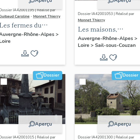
Aperçu
Aperçu
Dossier IA42001195 | Réalisé par
Dossier IA42001053 | Réalisé par
Guibaud Caroline
-
Monnet Thierry
Monnet Thierry
Les fermes du
Les maisons,
canton de Boën et de
Auvergne-Rhône-Alpes
>
magasins de
Auvergne-Rhône-Alpes
>
Loire
la commune de Sail-
Loire
>
Sail-sous-Couzan
commerce et
sous-Couzan
immeubles de la
commune de Sail-
sous-Couzan
Dossier
Dossier
Aperçu
Aperçu
Dossier IA42001015 | Réalisé par
Dossier IA42001300 | Réalisé par