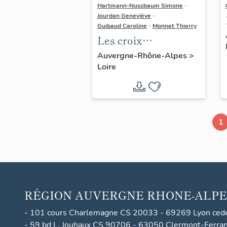
Hartmann-Nussbaum Simone
-
Jourdan Geneviève
-
Guibaud Caroline
-
Monnet Thierry
Les croix
monumentales du
Auvergne-Rhône-Alpes
>
Loire
canton de
Montbrison
1
RÉGION
AUVERGNE RHONE-ALPE
- 101 cours Charlemagne CS 20033 - 69269 Lyon ced
- 59 bd L. Jouhaux CS 90706 - 63050 Clermont-Ferra