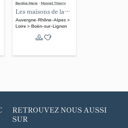
Bardisa Marie
-
Monnet Thierry
Les maisons de la
commune de Boën
Auvergne-Rhône-Alpes
>
Loire
>
Boën-sur-Lignon
C
RETROUVEZ NOUS AUSSI
SUR