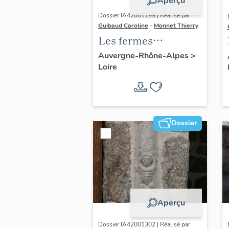
Aperçu
Dossier IA42001199 | Réalisé par
Guibaud Caroline
-
Monnet Thierry
Les fermes
vigneronnes du
Auvergne-Rhône-Alpes
>
Loire
canton de Boën et de
la commune de Sail-
sous-Couzan
Dossier
Aperçu
Dossier IA42001302 | Réalisé par