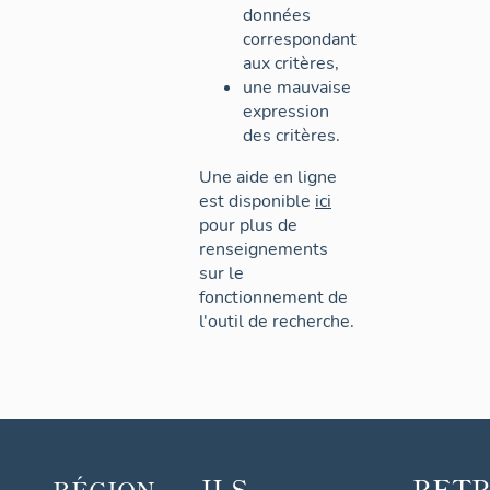
données
correspondant
aux critères,
une mauvaise
expression
des critères.
Une aide en ligne
est disponible
ici
pour plus de
renseignements
sur le
fonctionnement de
l'outil de recherche.
ILS
RET
RÉGION