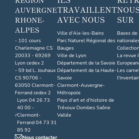
TRAVAILLENT
NOUS
AUVERGNE
AVEC NOUS
SUR
RHONE-
ALPES
Ville d'Aix-les-Bains
Bases de
- 101 cours
Parc Naturel Régional des
nationale
Charlemagne CS
Bauges
Collectio
20033 - 69269
Ville de Lyon
La revue I
Lyon cedex 2
Département de la Savoie
European
- 59 bd L. Jouhaux
Département de la Haute-
Les carne
CS 90706 -
Savoie
l'Inventai
63050 Clermont-
Clermont-Auvergne-
Ferrand cedex 2
Métropole
Lyon 04 26 73
Pays d’art et d’histoire de
40 00 -
Trévoux Dombes Saône
Clermont-
Vallée
Ferrand 04 73 31
85 92
Nous contacter