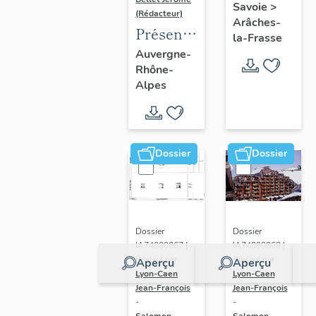
Savoie
>
(Rédacteur)
Arâches-
Présentation
la-Frasse
de
Auvergne-
Rhône-
l'opération
Alpes
d'inventaire
du vitrail
ancien
de
Dossier
Dossier
Rhône-
Alpes
(corpus
vitrearum)
Dossier
Dossier
IA74000868 |
IA74000867 |
Réalisé par
Réalisé par
Aperçu
Aperçu
Lyon-Caen
Lyon-Caen
Jean-François
Jean-François
-
-
Salomon-