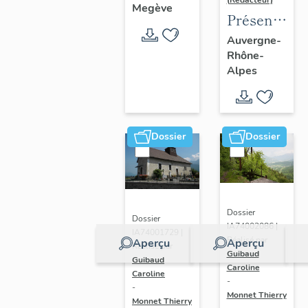
(Rédacteur)
Megève
Présentatio
de l'aire
Auvergne-
Rhône-
d'étude
Alpes
du
recensemen
du vitrail
ancien
Dossier
Dossier
de
Rhône-
Alpes
Dossier
Dossier
IA74002086 |
IA74001729 |
Réalisé par
Aperçu
Aperçu
Réalisé par
Guibaud
Guibaud
Caroline
Caroline
-
-
Monnet Thierry
Monnet Thierry