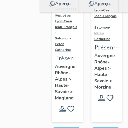
Aperçu
Aperçu
Dossier
Réalisé par
IA74000928 |
Lyon-Caen
Réalisé par
Jean-François
Lyon-Caen
-
Jean-François
Salomon-
-
Pelen
Salomon-
Catherine
Pelen
Présentatio
Catherine
de l'aire
Auvergne-
Présentation
Rhône-
d'étude
de la
Auvergne-
Alpes
>
d'Avoriaz
Rhône-
commune
Haute-
Alpes
>
Savoie
>
de
Haute-
Morzine
Magland
Savoie
>
Magland