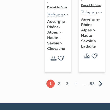
-
-
Daviet Jérôme
Daviet Jérôme
Présentatio
Présentation
de la
Auvergne-
de la
Auvergne-
Rhône-
commune
Rhône-
commune
Alpes
>
de
Alpes
>
de
Haute-
Haute-
Lathuile
Chevaline
Savoie
>
Savoie
>
Lathuile
Chevaline
1
2
3
4
...
93