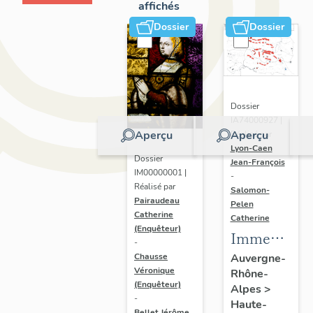
affichés
Dossier
Dossier
Dossier
IA74000927 |
Aperçu
Aperçu
Réalisé par
Lyon-Caen
Dossier
Jean-François
IM00000001 |
-
Réalisé par
Salomon-
Pairaudeau
Pelen
Catherine
Catherine
(Enquêteur)
Immeubles,
-
hôtels de
Chausse
Auvergne-
Véronique
Rhône-
voyageurs
(Enquêteur)
Alpes
>
-
Haute-
Bellet Jérôme