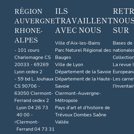
ILS
RET
RÉGION
TRAVAILLENT
NOUS
AUVERGNE
AVEC NOUS
SUR
RHONE-
ALPES
Ville d'Aix-les-Bains
Bases de
- 101 cours
Parc Naturel Régional des
nationale
Charlemagne CS
Bauges
Collectio
20033 - 69269
Ville de Lyon
La revue I
Lyon cedex 2
Département de la Savoie
European
- 59 bd L. Jouhaux
Département de la Haute-
Les carne
CS 90706 -
Savoie
l'Inventai
63050 Clermont-
Clermont-Auvergne-
Ferrand cedex 2
Métropole
Lyon 04 26 73
Pays d’art et d’histoire de
40 00 -
Trévoux Dombes Saône
Clermont-
Vallée
Ferrand 04 73 31