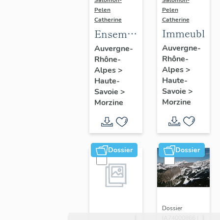
Salomon-
Pelen
Pelen
Catherine
Catherine
Immeubles
Ensemble
du génie
Auvergne-
Auvergne-
Rhône-
Rhône-
civil ;
Alpes
>
Alpes
>
galerie
Haute-
Haute-
marchande ;
Savoie
>
Savoie
>
établissement
Morzine
Morzine
administratif ;
salle de
spectacle
Dossier
Dossier
Dossier
IA74000866 |