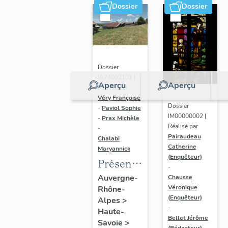
Dossier
Dossier
Dossier
IA74002101 |
Aperçu
Aperçu
Réalisé par
Véry Françoise
Dossier
-
Paviol Sophie
IM00000002 |
-
Prax Michèle
Réalisé par
-
Pairaudeau
Chalabi
Catherine
Maryannick
(Enquêteur)
Présentation
-
de l'aire
Auvergne-
Chausse
Véronique
Rhône-
d'étude
(Enquêteur)
Alpes
>
Megève
-
Haute-
Bellet Jérôme
Savoie
>