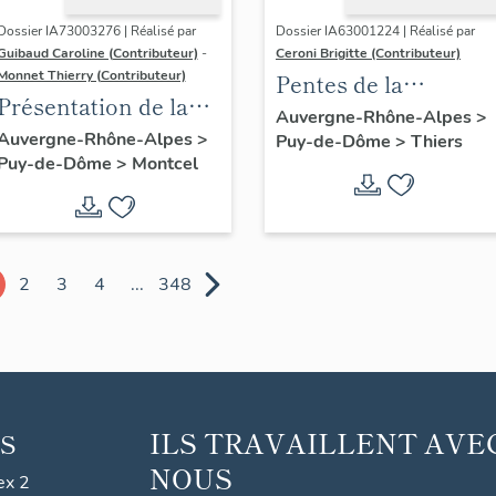
Dossier IA73003276 | Réalisé par
Dossier IA63001224 | Réalisé par
Guibaud Caroline (Contributeur)
-
Ceroni Brigitte (Contributeur)
Monnet Thierry (Contributeur)
Pentes de la
Présentation de la
commune de Thiers
Auvergne-Rhône-Alpes
>
commune de
Auvergne-Rhône-Alpes
>
Puy-de-Dôme
>
Thiers
Puy-de-Dôme
>
Montcel
Montcel
2
3
4
...
348
ILS TRAVAILLENT AVE
S
NOUS
ex 2