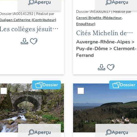
Aperçu
Aperçu
Dossier IA63002617 | Réalisé par
Dossier IA00141292 | Réalisé par
Ceroni Brigitte (Rédacteur,
Guégan Catherine (Contributeur)
Enquêteur)
Les collèges jésuites
Cités Michelin de
d'Ancien Régime
l'agglomération
Auvergne-Rhône-Alpes
>
(1556-1763) dans la
Puy-de-Dôme
>
Clermont-
clermontoise
région Auvergne-
Ferrand
Rhône-Alpes
(DOSSIER EN
COURS)
Dossier
Dossier
Aperçu
Aperçu