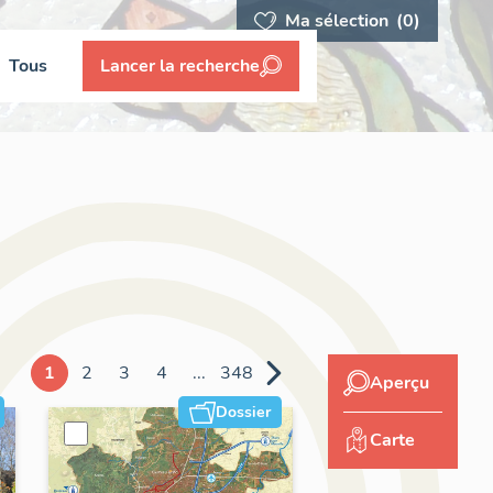
Ma sélection
(0)
Tous
Lancer la recherche
1
2
3
4
...
348
Aperçu
Dossier
Carte