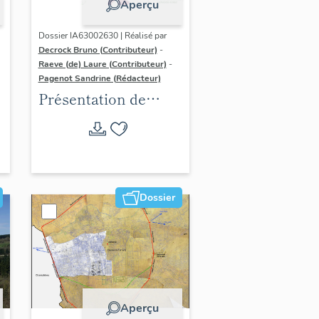
Aperçu
Dossier IA63002630 | Réalisé par
Decrock Bruno (Contributeur)
-
Raeve (de) Laure (Contributeur)
-
Pagenot Sandrine (Rédacteur)
Présentation de
l'aire d'étude de
l'inventaire du
patrimoine viticole
de Clermont-
Auvergne-Métropole
Dossier
Aperçu