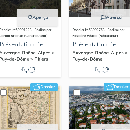
Aperçu
Aperçu
Dossier IA63001223 | Réalisé par
Dossier IA63002753 | Réalisé par
Ceroni Brigitte (Contributeur)
Fougère Félicie (Rédacteur)
Présentation de
Présentation de
l'enquête thématique
l'opération
Auvergne-Rhône-Alpes
>
Auvergne-Rhône-Alpes
>
Puy-de-Dôme
>
Thiers
Puy-de-Dôme
régionale "Pentes de
d'inventaire des
la commune de
boulevards de
Thiers"
ceinture de
Clermont-Ferrand
Dossier
Dossier