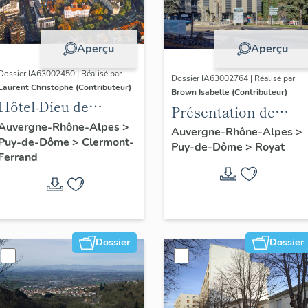
Aperçu
Aperçu
Dossier IA63002450 | Réalisé par
Dossier IA63002764 | Réalisé par
Laurent Christophe (Contributeur)
Brown Isabelle (Contributeur)
Hôtel-Dieu de
Présentation de
Clermont-Ferrand :
Auvergne-Rhône-Alpes
>
l'opération
Auvergne-Rhône-Alpes
>
Puy-de-Dôme
>
Clermont-
les raisons de l'étude
Puy-de-Dôme
>
Royat
d'inventaire de la
Ferrand
station thermale de
Royat-Chamalières
Dossier
Dossier