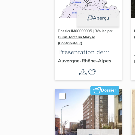
Aperçu
Dossier IM00000005 | Réalisé par
Durin-Tercelin Maryse
(Contributeur)
Présentation de
l’opération tissus et
Auvergne-Rhône-Alpes
ornements
liturgiques en
Auvergne
Dossier