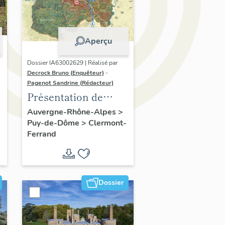
Aperçu
Dossier IA63002629 | Réalisé par
Decrock Bruno (Enquêteur)
-
Pagenot Sandrine (Rédacteur)
Présentation de
l'opération
Auvergne-Rhône-Alpes
>
Puy-de-Dôme
>
Clermont-
d'inventaire du
Ferrand
patrimoine viticole
du territoire de
Clermont-Auvergne-
Métropole
Dossier