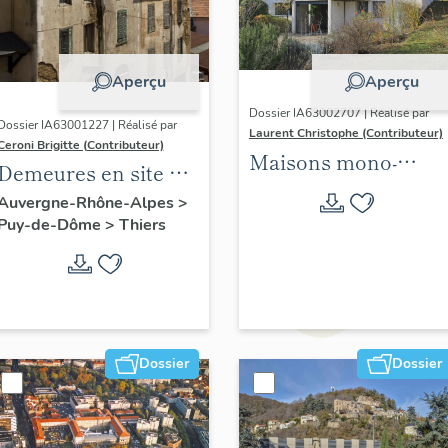
Aperçu
Aperçu
Dossier IA63002707 | Réalisé par
Dossier IA63001227 | Réalisé par
Laurent Christophe (Contributeur)
Ceroni Brigitte (Contributeur)
Maisons mono-
Demeures en site de
familiales
pente
Auvergne-Rhône-Alpes
>
singulières des
Puy-de-Dôme
>
Thiers
années 1945-1975
situées sur les 21
communes de
Clermont Auvergne
métropole. 2021-2024.
Dossier
Dossier