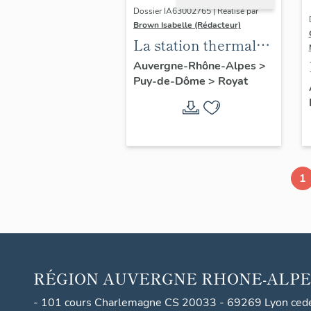
Dossier IA63002765 | Réalisé par
Brown Isabelle (Rédacteur)
La station thermale
de Royat-
Auvergne-Rhône-Alpes
>
Puy-de-Dôme
>
Royat
Chamalières
1
RÉGION
AUVERGNE RHONE-ALPE
- 101 cours Charlemagne CS 20033 - 69269 Lyon ced