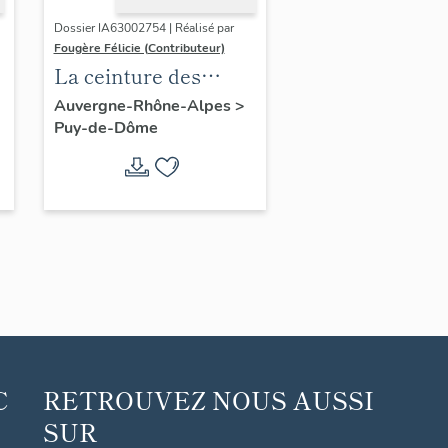
Dossier IA63002754 | Réalisé par
Fougère Félicie (Contributeur)
La ceinture des
boulevards de
Auvergne-Rhône-Alpes
>
Puy-de-Dôme
Clermont-Ferrand
C
RETROUVEZ NOUS AUSSI
SUR