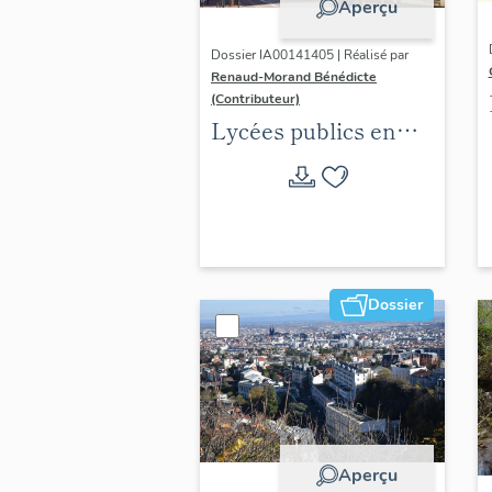
Aperçu
Dossier IA00141405 | Réalisé par
Renaud-Morand Bénédicte
(Contributeur)
Lycées publics en
espace urbain (1802-
1988)
Dossier
Aperçu