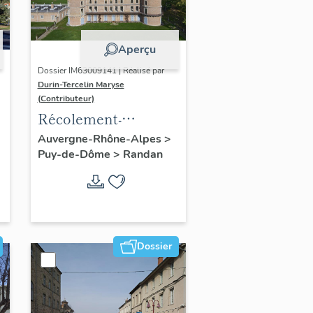
Aperçu
Dossier IM63009141 | Réalisé par
Durin-Tercelin Maryse
(Contributeur)
Récolement-
inventaire du fonds
Auvergne-Rhône-Alpes
>
Puy-de-Dôme
>
Randan
mobilier du domaine
royal de Randan
Dossier