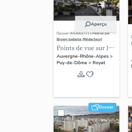
Aperçu
Dossier IA63002771 | Réalisé par
Brown Isabelle (Rédacteur)
Points de vue sur le
paysage thermal
Auvergne-Rhône-Alpes
>
Puy-de-Dôme
>
Royat
Dossier