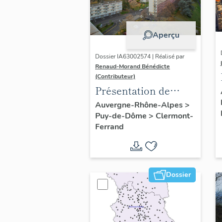
Aperçu
Dossier IA63002574 | Réalisé par
Renaud-Morand Bénédicte
(Contributeur)
Présentation de
l'opération
Auvergne-Rhône-Alpes
>
Puy-de-Dôme
>
Clermont-
ponctuelle "Muraille
Ferrand
de Chine" (de
Clermont-Ferrand)
Dossier