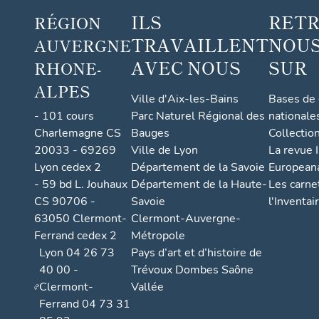
ILS
RET
RÉGION
TRAVAILLENT
NOUS
AUVERGNE
AVEC NOUS
SUR
RHONE-
ALPES
Ville d'Aix-les-Bains
Bases de
- 101 cours
Parc Naturel Régional des
nationale
Charlemagne CS
Bauges
Collectio
20033 - 69269
Ville de Lyon
La revue I
Lyon cedex 2
Département de la Savoie
European
- 59 bd L. Jouhaux
Département de la Haute-
Les carne
CS 90706 -
Savoie
l'Inventai
63050 Clermont-
Clermont-Auvergne-
Ferrand cedex 2
Métropole
Lyon 04 26 73
Pays d’art et d’histoire de
40 00 -
Trévoux Dombes Saône
Clermont-
Vallée
Ferrand 04 73 31