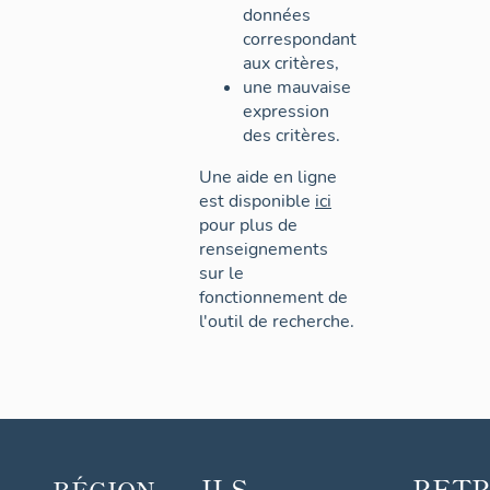
données
correspondant
aux critères,
une mauvaise
expression
des critères.
Une aide en ligne
est disponible
ici
pour plus de
renseignements
sur le
fonctionnement de
l'outil de recherche.
ILS
RET
RÉGION