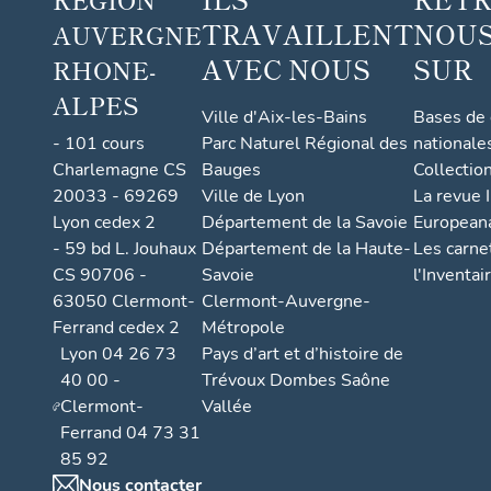
TRAVAILLENT
NOUS
AUVERGNE
AVEC NOUS
SUR
RHONE-
ALPES
Ville d'Aix-les-Bains
Bases de
- 101 cours
Parc Naturel Régional des
nationale
Charlemagne CS
Bauges
Collectio
20033 - 69269
Ville de Lyon
La revue I
Lyon cedex 2
Département de la Savoie
European
- 59 bd L. Jouhaux
Département de la Haute-
Les carne
CS 90706 -
Savoie
l'Inventai
63050 Clermont-
Clermont-Auvergne-
Ferrand cedex 2
Métropole
Lyon 04 26 73
Pays d’art et d’histoire de
40 00 -
Trévoux Dombes Saône
Clermont-
Vallée
Ferrand 04 73 31
85 92
Nous contacter