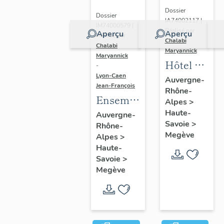
Dossier
Dossier
IA74002117 |
IM74000579 |
Réalisé par
Aperçu
Aperçu
Réalisé par
Chalabi
Chalabi
Maryannick
Maryannick
Hôtel de
-
voyageurs
Lyon-Caen
Auvergne-
Jean-François
Rhône-
le
Ensemble
Alpes
>
Windsor,
du
Haute-
Auvergne-
actuellemen
Savoie
>
Rhône-
mobilier
immeuble
Megève
Alpes
>
de
résidentiel
Haute-
l'appartement :
Savoie
>
cloison,
Megève
lambris
de
revêtement,