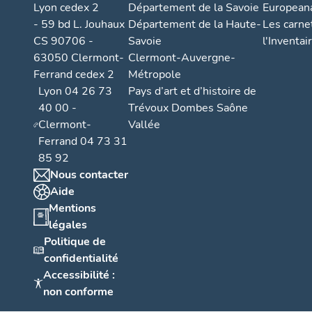
Lyon cedex 2
Département de la Savoie
European
- 59 bd L. Jouhaux
Département de la Haute-
Les carne
CS 90706 -
Savoie
l'Inventai
63050 Clermont-
Clermont-Auvergne-
Ferrand cedex 2
Métropole
Lyon 04 26 73
Pays d’art et d’histoire de
40 00 -
Trévoux Dombes Saône
Clermont-
Vallée
Ferrand 04 73 31
85 92
Nous contacter
Aide
Mentions
légales
Politique de
confidentialité
Accessibilité :
non conforme