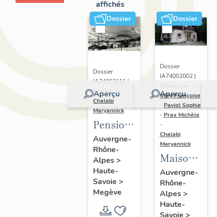
affichés
Dossier
Dossier
Dossier
Dossier
IA74002002 |
IA74002111 |
Réalisé par
Réalisé par
Aperçu
Aperçu
Véry Françoise
Chalabi
-
Paviol Sophie
Maryannick
-
Prax Michèle
Pensionnats :
-
Chalabi
maisons
Auvergne-
Maryannick
Rhône-
d'enfants
Maisons,
Alpes
>
dites
Haute-
Auvergne-
Savoie
>
Rhône-
chalets
Megève
Alpes
>
Haute-
Savoie
>