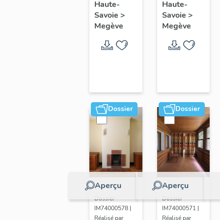
Haute-
Haute-
appartement :
Savoie
>
Savoie
>
étagère-
Megève
Megève
bibliothèque ;
armoire ;
chaise ;
table à
manger
Dossier
Dossier
Aperçu
Aperçu
Dossier
Dossier
IM74000578 |
IM74000571 |
Réalisé par
Réalisé par