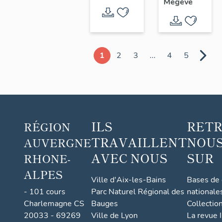
Megève
pente
1
2
3
...
4
5
ILS
RET
RÉGION
TRAVAILLENT
NOUS
AUVERGNE
AVEC NOUS
SUR
RHONE-
ALPES
Ville d'Aix-les-Bains
Bases de
- 101 cours
Parc Naturel Régional des
nationale
Charlemagne CS
Bauges
Collectio
20033 - 69269
Ville de Lyon
La revue I