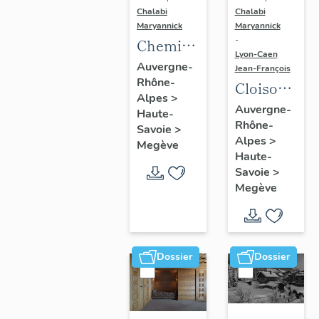
Chalabi
Chalabi
Maryannick
Maryannick
-
Cheminée
Lyon-Caen
de
Auvergne-
Jean-François
Rhône-
l'étage
Cloison,
Alpes
>
lambris
Auvergne-
Haute-
Rhône-
de
Savoie
>
Alpes
>
Megève
revêtement
Haute-
Savoie
>
Megève
Dossier
Dossier