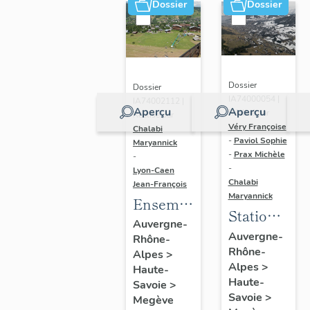
table à
Dossier
Dossier
manger,
chaise,
cheminée,
lit,
Dossier
Dossier
bureau
IA74000054 |
IA74002112 |
Aperçu
Aperçu
Réalisé par
Réalisé par
Véry Françoise
Chalabi
-
Paviol Sophie
Maryannick
-
Prax Michèle
-
-
Lyon-Caen
Chalabi
Jean-François
Maryannick
Ensemble
Station
du génie
Auvergne-
de
Auvergne-
Rhône-
civil :
Rhône-
sports
Alpes
>
téléférique,
Alpes
>
Haute-
d'hiver
télécabine,
Haute-
Savoie
>
Savoie
>
remonte-
Megève