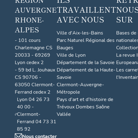
TRAVAILLENT
NOUS
AUVERGNE
AVEC NOUS
SUR
RHONE-
ALPES
Ville d'Aix-les-Bains
Bases de
- 101 cours
Parc Naturel Régional des
nationale
Charlemagne CS
Bauges
Collectio
20033 - 69269
Ville de Lyon
La revue I
Lyon cedex 2
Département de la Savoie
European
- 59 bd L. Jouhaux
Département de la Haute-
Les carne
CS 90706 -
Savoie
l'Inventai
63050 Clermont-
Clermont-Auvergne-
Ferrand cedex 2
Métropole
Lyon 04 26 73
Pays d’art et d’histoire de
40 00 -
Trévoux Dombes Saône
Clermont-
Vallée
Ferrand 04 73 31
85 92
Nous contacter