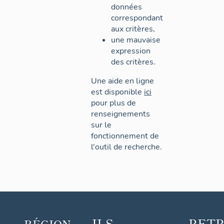
données
correspondant
aux critères,
une mauvaise
expression
des critères.
Une aide en ligne
est disponible
ici
pour plus de
renseignements
sur le
fonctionnement de
l'outil de recherche.
ILS
RET
RÉGION