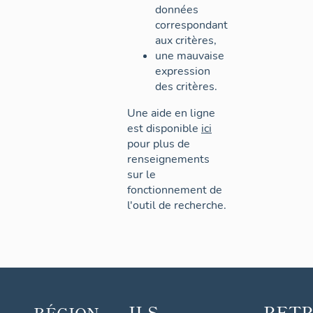
données
correspondant
aux critères,
une mauvaise
expression
des critères.
Une aide en ligne
est disponible
ici
pour plus de
renseignements
sur le
fonctionnement de
l'outil de recherche.
ILS
RET
RÉGION