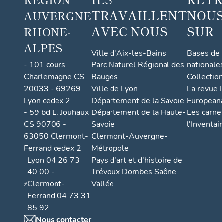
TRAVAILLENT
NOUS
AUVERGNE
AVEC NOUS
SUR
RHONE-
ALPES
Ville d'Aix-les-Bains
Bases de
- 101 cours
Parc Naturel Régional des
nationale
Charlemagne CS
Bauges
Collectio
20033 - 69269
Ville de Lyon
La revue I
Lyon cedex 2
Département de la Savoie
European
- 59 bd L. Jouhaux
Département de la Haute-
Les carne
CS 90706 -
Savoie
l'Inventai
63050 Clermont-
Clermont-Auvergne-
Ferrand cedex 2
Métropole
Lyon 04 26 73
Pays d’art et d’histoire de
40 00 -
Trévoux Dombes Saône
Clermont-
Vallée
Ferrand 04 73 31
85 92
Nous contacter