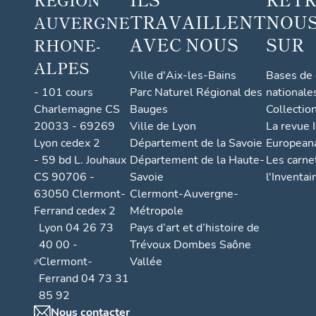
TRAVAILLENT
NOUS
AUVERGNE
AVEC NOUS
SUR
RHONE-
ALPES
Ville d'Aix-les-Bains
Bases de
- 101 cours
Parc Naturel Régional des
nationale
Charlemagne CS
Bauges
Collectio
20033 - 69269
Ville de Lyon
La revue I
Lyon cedex 2
Département de la Savoie
European
- 59 bd L. Jouhaux
Département de la Haute-
Les carne
CS 90706 -
Savoie
l'Inventai
63050 Clermont-
Clermont-Auvergne-
Ferrand cedex 2
Métropole
Lyon 04 26 73
Pays d’art et d’histoire de
40 00 -
Trévoux Dombes Saône
Clermont-
Vallée
Ferrand 04 73 31
85 92
Nous contacter