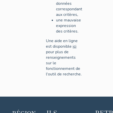
données
correspondant
aux critères,
une mauvaise
expression
des critères.
Une aide en ligne
est disponible
ici
pour plus de
renseignements
sur le
fonctionnement de
l'outil de recherche.
ILS
RET
RÉGION