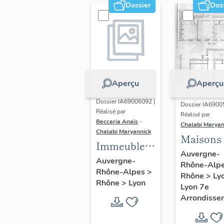
Dossier
Dos
Aperçu
Aperçu
Dossier IA69006092 |
Dossier IA6900
Réalisé par
Réalisé par
Beccaria Anaïs
-
Chalabi Maryan
Chalabi Maryannick
Maisons
Immeubles
Auvergne-
des Années
Auvergne-
Rhône-Alp
Rhône-Alpes
>
Trente de la
Rhône
>
Ly
Rhône
>
Lyon
rive gauche
Lyon 7e
Arrondisse