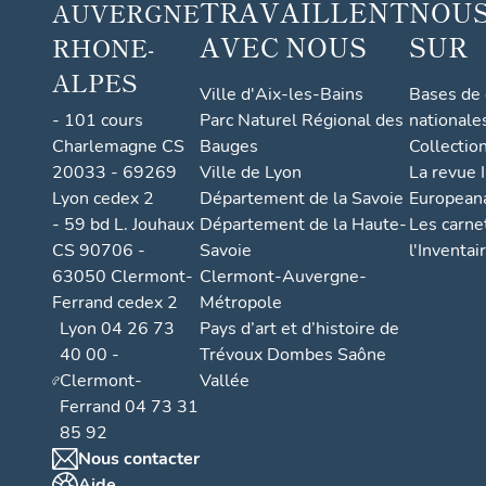
TRAVAILLENT
NOUS
AUVERGNE
AVEC NOUS
SUR
RHONE-
ALPES
Ville d'Aix-les-Bains
Bases de
- 101 cours
Parc Naturel Régional des
nationale
Charlemagne CS
Bauges
Collectio
20033 - 69269
Ville de Lyon
La revue I
Lyon cedex 2
Département de la Savoie
European
- 59 bd L. Jouhaux
Département de la Haute-
Les carne
CS 90706 -
Savoie
l'Inventai
63050 Clermont-
Clermont-Auvergne-
Ferrand cedex 2
Métropole
Lyon 04 26 73
Pays d’art et d’histoire de
40 00 -
Trévoux Dombes Saône
Clermont-
Vallée
Ferrand 04 73 31
85 92
Nous contacter
Aide