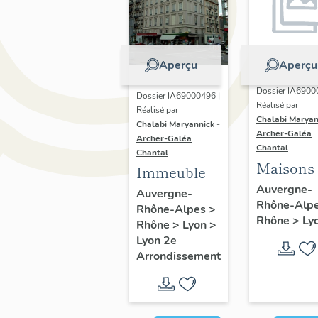
Aperçu
Aperçu
Dossier IA6900
Dossier IA69000496 |
Réalisé par
Réalisé par
Chalabi Maryan
Chalabi Maryannick
-
Archer-Galéa
Archer-Galéa
Chantal
Chantal
Maisons
Immeuble
Auvergne-
Auvergne-
Rhône-Alp
Rhône-Alpes
>
Rhône
>
Ly
Rhône
>
Lyon
>
Lyon 2e
Arrondissement