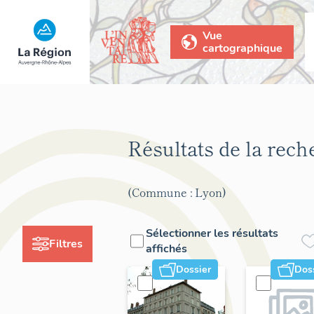
Vue
cartographique
Résultats de la rec
(Commune : Lyon)
Sélectionner les résultats
Filtres
affichés
Dossier
Dos