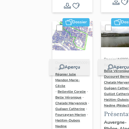
Dossier
Dos
Dossier IA6900
Dossier IA69005009 |
Réalisé par
Aperçu
Aperçu
Réalisé par
Belle Véroniqu
Régnier Julie
-
Ducouret Bern
Mandon Marie-
Chalabi Maryan
Cécile
Guégan Cather
-
Belleville Coralie
-
Guillot Catheri
Belle Véronique
-
Halitim-Dubois
Chalabi Maryannick
-
Nadine (Rédact
Guégan Catherine
-
Présenta
Fourcayran Marion
-
du secte
Halitim-Dubois
Auvergne-
Nadine
Rhône-Alp