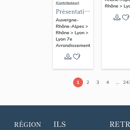
d'étude
(Contributeur)
Rhône
>
Ly
Lyon
Présentation
du secteur
Auvergne-
Rhône-Alpes
>
d'étude
Rhône
>
Lyon
>
Lyon
Lyon 7e
Guillotière
Arrondissement
1
2
3
4
...
24
ILS
RET
RÉGION