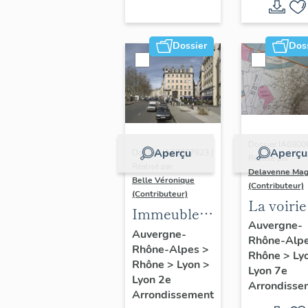
Dossier
Dos
Dossier IA6900
Aperçu
Aperçu
Dossier IA69007823 |
Réalisé par
Réalisé par
Delavenne Mag
Belle Véronique
(Contributeur)
(Contributeur)
La voirie
Immeubles
secteur
Auvergne-
du secteur
Auvergne-
Rhône-Alp
d'étude
Rhône-Alpes
>
des
Rhône
>
Ly
"Saint-
Rhône
>
Lyon
>
Jacobins
Lyon 7e
André"
Lyon 2e
Arrondisse
Arrondissement
(Lyon 7e