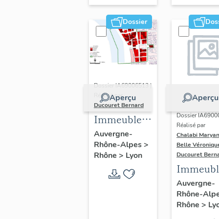
Dossier
Dos
Dossier IA69006513 |
Réalisé par
Aperçu
Aperçu
Ducouret Bernard
Dossier IA6900
Immeubles
Réalisé par
du quartier
Auvergne-
Chalabi Maryan
Rhône-Alpes
>
Saint-Nizier
Belle Véroniqu
Rhône
>
Lyon
Ducouret Bern
Immeubl
Auvergne-
Rhône-Alp
Rhône
>
Ly