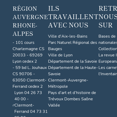
ILS
RET
RÉGION
TRAVAILLENT
NOUS
AUVERGNE
AVEC NOUS
SUR
RHONE-
ALPES
Ville d'Aix-les-Bains
Bases de
- 101 cours
Parc Naturel Régional des
nationale
Charlemagne CS
Bauges
Collectio
20033 - 69269
Ville de Lyon
La revue I
Lyon cedex 2
Département de la Savoie
European
- 59 bd L. Jouhaux
Département de la Haute-
Les carne
CS 90706 -
Savoie
l'Inventai
63050 Clermont-
Clermont-Auvergne-
Ferrand cedex 2
Métropole
Lyon 04 26 73
Pays d’art et d’histoire de
40 00 -
Trévoux Dombes Saône
Clermont-
Vallée
Ferrand 04 73 31