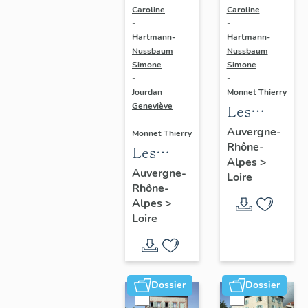
Caroline
Caroline
-
-
Hartmann-
Hartmann-
Nussbaum
Nussbaum
Simone
Simone
-
-
Jourdan
Monnet Thierry
Geneviève
Les
-
monuments
Auvergne-
Monnet Thierry
Rhône-
aux
Les
Alpes
>
morts du
fermes
Auvergne-
Loire
canton
Rhône-
du
Alpes
>
de
canton
Loire
Montbrison
de
Montbrison
Dossier
Dossier