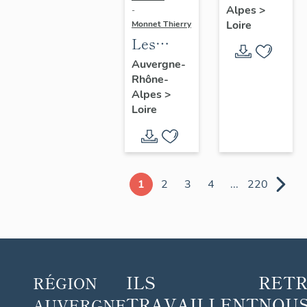
Alpes
>
-
morts du
Loire
Monnet Thierry
canton
Les
de Boën
croix
Auvergne-
et de la
Rhône-
monumentales
commune
Alpes
>
du
Loire
de Sail-
canton
sous-
de
Couzan
Montbrison
1
2
3
4
...
220
ILS
RET
RÉGION
TRAVAILLENT
NOUS
AUVERGNE