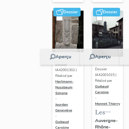
sous-
sous-
Couzan
Dossier
Dossier
Couzan
Aperçu
Aperçu
Dossier
Dossier
IA42001302 |
IA42001015 |
Réalisé par
Réalisé par
Hartmann-
Guibaud
Nussbaum
Caroline
Simone
-
-
Monnet Thierry
Jourdan
Les
Geneviève
-
monuments
Auvergne-
Guibaud
Rhône-
aux
Caroline