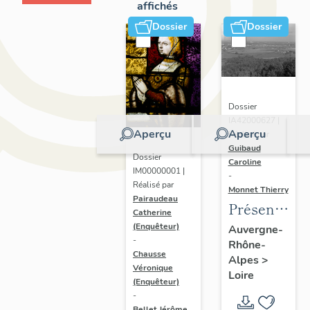
affichés
Dossier
Dossier
Dossier
IA42000627 |
Aperçu
Aperçu
Réalisé par
Guibaud
Dossier
Caroline
IM00000001 |
-
Réalisé par
Monnet Thierry
Pairaudeau
Présentatio
Catherine
de
(Enquêteur)
Auvergne-
-
Rhône-
l'étude
Chausse
Alpes
>
du
Véronique
Loire
(Enquêteur)
patrimoine
-
du
Bellet Jérôme