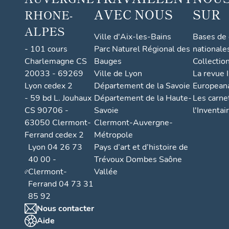
AVEC NOUS
SUR
RHONE-
ALPES
Ville d'Aix-les-Bains
Bases de
- 101 cours
Parc Naturel Régional des
nationale
Charlemagne CS
Bauges
Collectio
20033 - 69269
Ville de Lyon
La revue I
Lyon cedex 2
Département de la Savoie
European
- 59 bd L. Jouhaux
Département de la Haute-
Les carne
CS 90706 -
Savoie
l'Inventai
63050 Clermont-
Clermont-Auvergne-
Ferrand cedex 2
Métropole
Lyon 04 26 73
Pays d’art et d’histoire de
40 00 -
Trévoux Dombes Saône
Clermont-
Vallée
Ferrand 04 73 31
85 92
Nous contacter
Aide