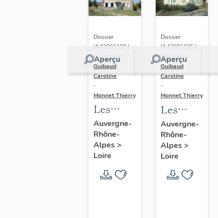
Dossier
Dossier
IA42001199 |
IA42001195 |
Réalisé par
Réalisé par
Aperçu
Aperçu
Guibaud
Guibaud
Caroline
Caroline
-
-
Monnet Thierry
Monnet Thierry
Les
Les
fermes
fermes
Auvergne-
Auvergne-
Rhône-
vigneronnes
Rhône-
du
Alpes
>
Alpes
>
du
canton
Loire
Loire
canton
de Boën
de Boën
et de la
et de la
commune
commune
de Sail-
de Sail-