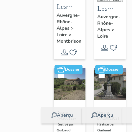
Les
Les
immeubles
cuvages
Auvergne-
Auvergne-
Rhône-
de la
Rhône-
du
Alpes
>
Alpes
>
commune
canton
Loire
>
Loire
de
de Boën
Montbrison
Montbrison
et de la
commune
de Sail-
Dossier
Dossier
sous-
Couzan
Dossier
Dossier
Aperçu
Aperçu
IA42001297 |
IA42001303 |
Réalisé par
Réalisé par
Guibaud
Guibaud