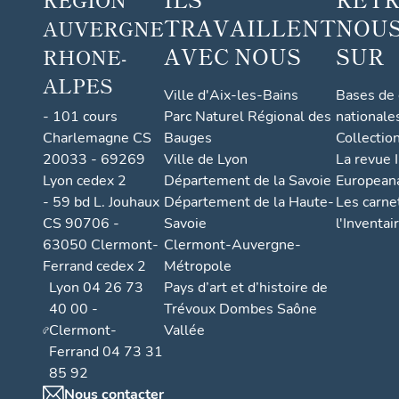
TRAVAILLENT
NOUS
AUVERGNE
AVEC NOUS
SUR
RHONE-
ALPES
Ville d'Aix-les-Bains
Bases de
- 101 cours
Parc Naturel Régional des
nationale
Charlemagne CS
Bauges
Collectio
20033 - 69269
Ville de Lyon
La revue I
Lyon cedex 2
Département de la Savoie
European
- 59 bd L. Jouhaux
Département de la Haute-
Les carne
CS 90706 -
Savoie
l'Inventai
63050 Clermont-
Clermont-Auvergne-
Ferrand cedex 2
Métropole
Lyon 04 26 73
Pays d’art et d’histoire de
40 00 -
Trévoux Dombes Saône
Clermont-
Vallée
Ferrand 04 73 31
85 92
Nous contacter