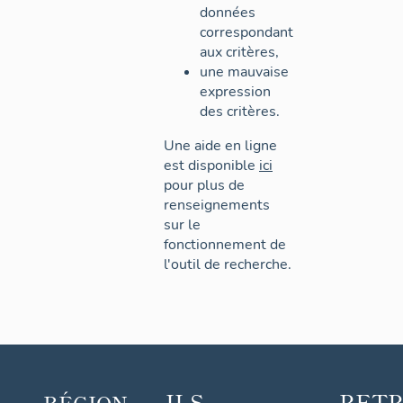
données
correspondant
aux critères,
une mauvaise
expression
des critères.
Une aide en ligne
est disponible
ici
pour plus de
renseignements
sur le
fonctionnement de
l'outil de recherche.
ILS
RET
RÉGION