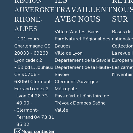
TRAVAILLENT
NOUS
AUVERGNE
AVEC NOUS
SUR
RHONE-
ALPES
Ville d'Aix-les-Bains
Bases de
- 101 cours
Parc Naturel Régional des
nationale
Charlemagne CS
Bauges
Collectio
20033 - 69269
Ville de Lyon
La revue I
Lyon cedex 2
Département de la Savoie
European
- 59 bd L. Jouhaux
Département de la Haute-
Les carne
CS 90706 -
Savoie
l'Inventai
63050 Clermont-
Clermont-Auvergne-
Ferrand cedex 2
Métropole
Lyon 04 26 73
Pays d’art et d’histoire de
40 00 -
Trévoux Dombes Saône
Clermont-
Vallée
Ferrand 04 73 31
85 92
Nous contacter