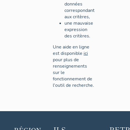
données
correspondant
aux critères,
une mauvaise
expression
des critères.
Une aide en ligne
est disponible
ici
pour plus de
renseignements
sur le
fonctionnement de
l'outil de recherche.
ILS
RET
RÉGION