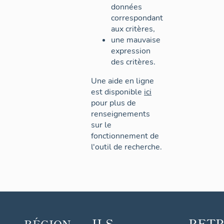
données
correspondant
aux critères,
une mauvaise
expression
des critères.
Une aide en ligne
est disponible
ici
pour plus de
renseignements
sur le
fonctionnement de
l'outil de recherche.
ILS
RET
RÉGION