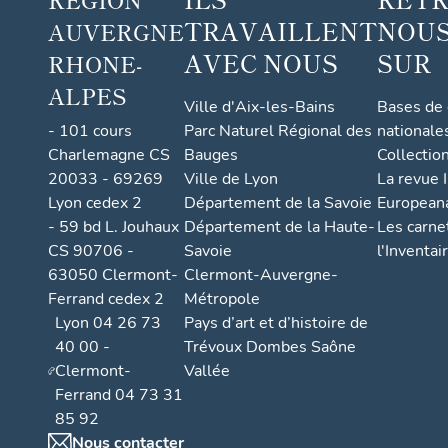
TRAVAILLENT
NOUS
AUVERGNE
AVEC NOUS
SUR
RHONE-
ALPES
Ville d'Aix-les-Bains
Bases de
- 101 cours
Parc Naturel Régional des
nationale
Charlemagne CS
Bauges
Collectio
20033 - 69269
Ville de Lyon
La revue I
Lyon cedex 2
Département de la Savoie
European
- 59 bd L. Jouhaux
Département de la Haute-
Les carne
CS 90706 -
Savoie
l'Inventai
63050 Clermont-
Clermont-Auvergne-
Ferrand cedex 2
Métropole
Lyon 04 26 73
Pays d’art et d’histoire de
40 00 -
Trévoux Dombes Saône
Clermont-
Vallée
Ferrand 04 73 31
85 92
Nous contacter