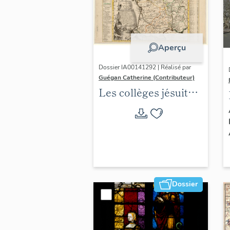
Aperçu
Dossier IA00141292 | Réalisé par
Guégan Catherine (Contributeur)
Les collèges jésuites
d'Ancien Régime
(1556-1763) dans la
région Auvergne-
Rhône-Alpes
(DOSSIER EN
COURS)
Dossier