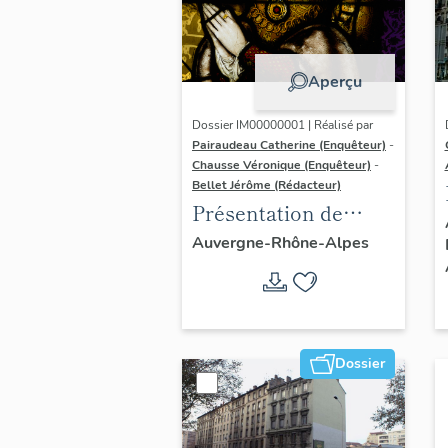
Aperçu
Dossier IM00000001 | Réalisé par
Pairaudeau Catherine (Enquêteur)
-
Chausse Véronique (Enquêteur)
-
Bellet Jérôme (Rédacteur)
Présentation de
l'opération
Auvergne-Rhône-Alpes
d'inventaire du
vitrail ancien de
Rhône-Alpes (corpus
vitrearum)
Dossier