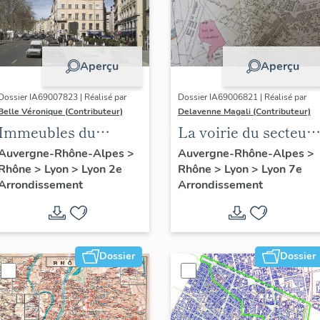
Aperçu
Aperçu
Dossier IA69007823 | Réalisé par
Dossier IA69006821 | Réalisé par
Belle Véronique (Contributeur)
Delavenne Magali (Contributeur)
Immeubles du
La voirie du secteur
secteur des Jacobins
d'étude "Saint-
Auvergne-Rhône-Alpes
>
Auvergne-Rhône-Alpes
>
Rhône
>
Lyon
>
Lyon 2e
Rhône
>
Lyon
>
Lyon 7e
André" (Lyon 7e)
Arrondissement
Arrondissement
Dossier
Dossier