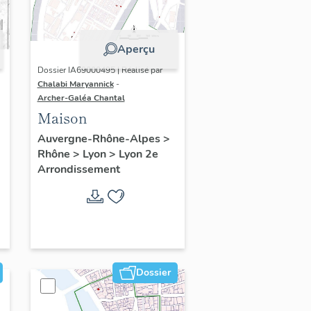
Aperçu
Dossier IA69000495 | Réalisé par
Chalabi Maryannick
-
Archer-Galéa Chantal
Maison
Auvergne-Rhône-Alpes
>
Rhône
>
Lyon
>
Lyon 2e
Arrondissement
Dossier