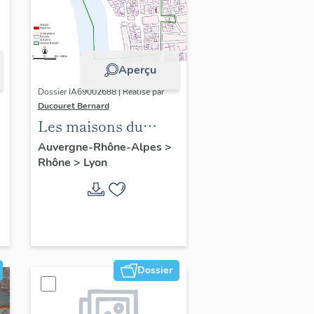
Aperçu
Dossier IA69002688 | Réalisé par
Ducouret Bernard
Les maisons du
quartier Saint-Nizier
Auvergne-Rhône-Alpes
>
Rhône
>
Lyon
Dossier