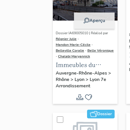
Aperçu
Dossier IA69005010 | Réalisé par
Régnier Julie
-
Mandon Marie-Cécile
-
Belleville Coralie
-
Belle Véronique
-
Chalabi Maryannick
Immeubles du
secteur d'étude La
Auvergne-Rhône-Alpes
>
Rhône
>
Lyon
>
Lyon 7e
Guillotière
Arrondissement
Dossier