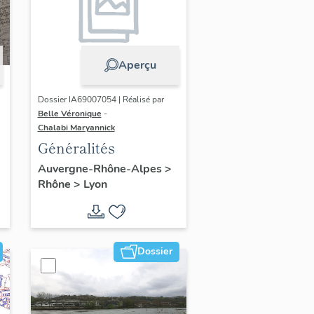
Aperçu
Dossier IA69007054 | Réalisé par
Belle Véronique
-
Chalabi Maryannick
Généralités
Auvergne-Rhône-Alpes
>
Rhône
>
Lyon
Dossier