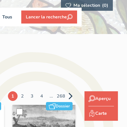
Ma sélection
(0)
Tous
Lancer la recherche
1
2
3
4
...
268
Aperçu
Dossier
Carte