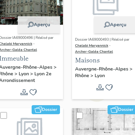
Aperçu
Aperçu
Dossier IA69000496 | Réalisé par
Dossier IA69000493 | Réalisé par
Chalabi Maryannick
-
Chalabi Maryannick
-
Archer-Galéa Chantal
Archer-Galéa Chantal
Immeuble
Maisons
Auvergne-Rhône-Alpes
>
Auvergne-Rhône-Alpes
>
Rhône
>
Lyon
>
Lyon 2e
Rhône
>
Lyon
Arrondissement
Dossier
Dossier