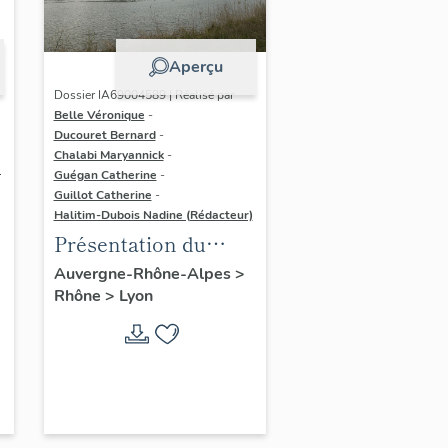
Aperçu
Dossier IA69004589 | Réalisé par
Belle Véronique
-
Ducouret Bernard
-
Chalabi Maryannick
-
e
Guégan Catherine
-
Guillot Catherine
-
Halitim-Dubois Nadine (Rédacteur)
Présentation du
secteur d'étude Lyon
Auvergne-Rhône-Alpes
>
Rhône
>
Lyon