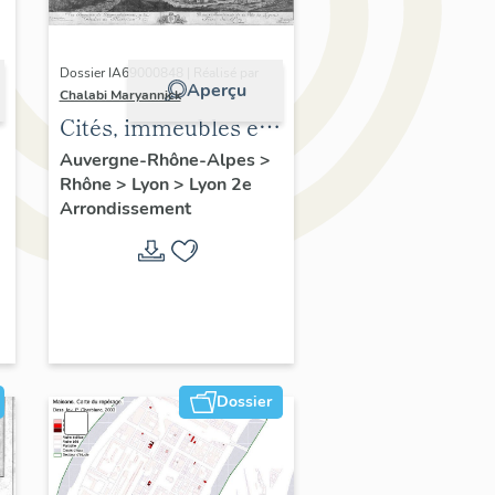
Dossier IA69000848 | Réalisé par
Aperçu
Chalabi Maryannick
Cités, immeubles et
maisons. Ensemble
Auvergne-Rhône-Alpes
>
Rhône
>
Lyon
>
Lyon 2e
de l'habitat du
Arrondissement
Confluent
Dossier