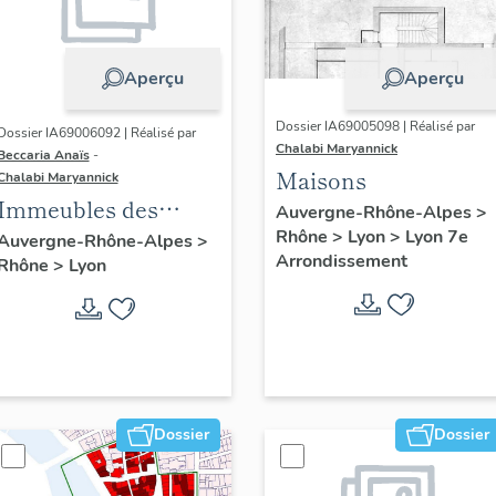
Aperçu
Aperçu
Dossier IA69005098 | Réalisé par
Dossier IA69006092 | Réalisé par
Chalabi Maryannick
Beccaria Anaïs
-
Maisons
Chalabi Maryannick
Immeubles des
Auvergne-Rhône-Alpes
>
Années Trente de la
Rhône
>
Lyon
>
Lyon 7e
Auvergne-Rhône-Alpes
>
Arrondissement
Rhône
>
Lyon
rive gauche
Dossier
Dossier