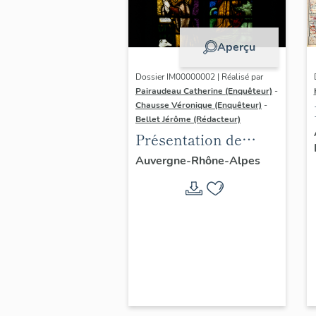
Aperçu
Dossier IM00000002 | Réalisé par
Pairaudeau Catherine (Enquêteur)
-
Chausse Véronique (Enquêteur)
-
Bellet Jérôme (Rédacteur)
Présentation de
l'aire d'étude du
Auvergne-Rhône-Alpes
recensement du
vitrail ancien de
Rhône-Alpes