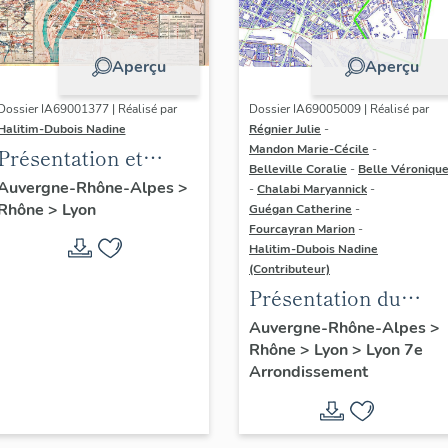
Aperçu
Aperçu
Dossier IA69001377 | Réalisé par
Dossier IA69005009 | Réalisé par
Halitim-Dubois Nadine
Régnier Julie
-
Mandon Marie-Cécile
-
Présentation et
Belleville Coralie
-
Belle Véroniqu
synthèse du
Auvergne-Rhône-Alpes
>
-
Chalabi Maryannick
-
Rhône
>
Lyon
patrimoine
Guégan Catherine
-
Fourcayran Marion
-
industriel de la ville
Halitim-Dubois Nadine
de Lyon
(Contributeur)
Présentation du
secteur d'étude Lyon
Auvergne-Rhône-Alpes
>
Rhône
>
Lyon
>
Lyon 7e
Guillotière
Arrondissement