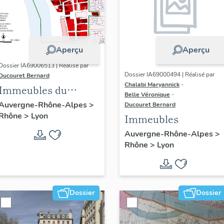
Aperçu
Aperçu
Dossier IA69006513 | Réalisé par
Dossier IA69000494 | Réalisé par
Ducouret Bernard
Chalabi Maryannick
-
Immeubles du
Belle Véronique
-
quartier Saint-Nizier
Auvergne-Rhône-Alpes
>
Ducouret Bernard
Rhône
>
Lyon
Immeubles
Auvergne-Rhône-Alpes
>
Rhône
>
Lyon
Dossier
Dossier