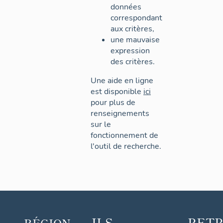
données
correspondant
aux critères,
une mauvaise
expression
des critères.
Une aide en ligne
est disponible
ici
pour plus de
renseignements
sur le
fonctionnement de
l'outil de recherche.
ILS
RET
RÉGION