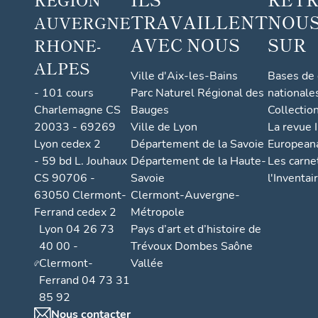
TRAVAILLENT
NOUS
AUVERGNE
AVEC NOUS
SUR
RHONE-
ALPES
Ville d'Aix-les-Bains
Bases de
- 101 cours
Parc Naturel Régional des
nationale
Charlemagne CS
Bauges
Collectio
20033 - 69269
Ville de Lyon
La revue I
Lyon cedex 2
Département de la Savoie
European
- 59 bd L. Jouhaux
Département de la Haute-
Les carne
CS 90706 -
Savoie
l'Inventai
63050 Clermont-
Clermont-Auvergne-
Ferrand cedex 2
Métropole
Lyon 04 26 73
Pays d’art et d’histoire de
40 00 -
Trévoux Dombes Saône
Clermont-
Vallée
Ferrand 04 73 31
85 92
Nous contacter