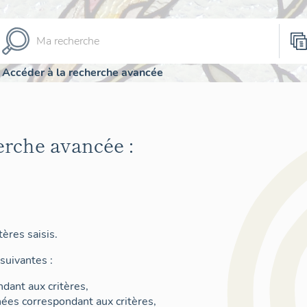
Accéder à la recherche avancée
erche avancée :
ères saisis.
suivantes :
dant aux critères,
nées correspondant aux critères,