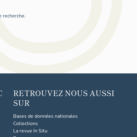
e recherche.
C
RETROUVEZ NOUS AUSSI
SUR
Bases de données nationales
Collections
La revue In Situ