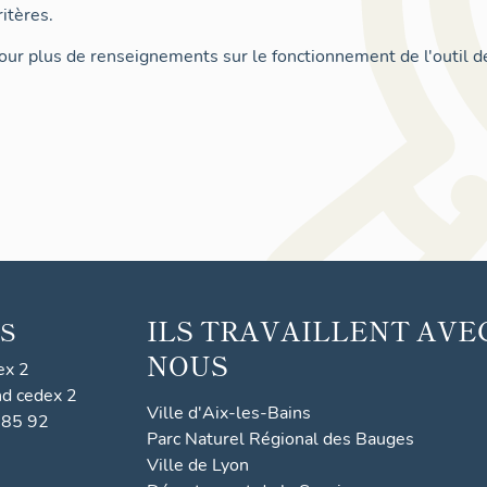
itères.
ur plus de renseignements sur le fonctionnement de l'outil d
ILS TRAVAILLENT AVE
S
NOUS
ex 2
nd cedex 2
Ville d'Aix-les-Bains
 85 92
Parc Naturel Régional des Bauges
Ville de Lyon