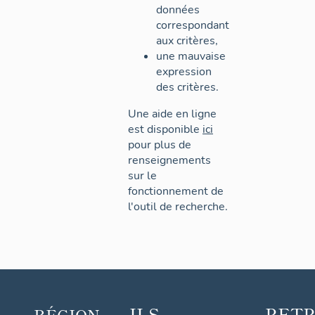
données
correspondant
aux critères,
une mauvaise
expression
des critères.
Une aide en ligne
est disponible
ici
pour plus de
renseignements
sur le
fonctionnement de
l'outil de recherche.
ILS
RET
RÉGION