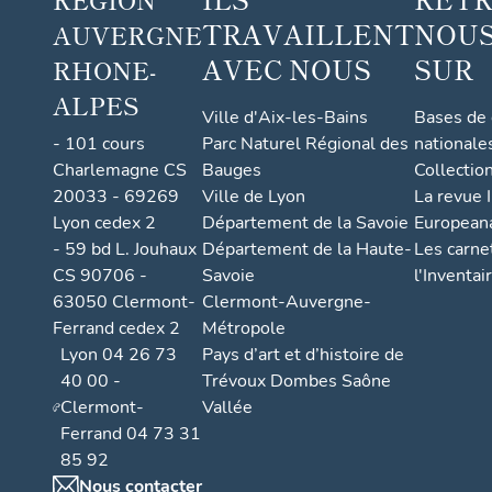
TRAVAILLENT
NOUS
AUVERGNE
AVEC NOUS
SUR
RHONE-
ALPES
Ville d'Aix-les-Bains
Bases de
- 101 cours
Parc Naturel Régional des
nationale
Charlemagne CS
Bauges
Collectio
20033 - 69269
Ville de Lyon
La revue I
Lyon cedex 2
Département de la Savoie
European
- 59 bd L. Jouhaux
Département de la Haute-
Les carne
CS 90706 -
Savoie
l'Inventai
63050 Clermont-
Clermont-Auvergne-
Ferrand cedex 2
Métropole
Lyon 04 26 73
Pays d’art et d’histoire de
40 00 -
Trévoux Dombes Saône
Clermont-
Vallée
Ferrand 04 73 31
85 92
Nous contacter