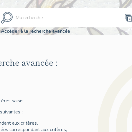
Accéder à la recherche avancée
erche avancée :
ères saisis.
suivantes :
dant aux critères,
nées correspondant aux critères,