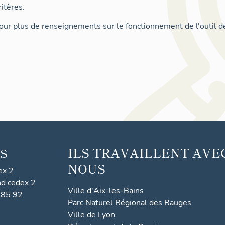
itères.
ur plus de renseignements sur le fonctionnement de l'outil d
ILS TRAVAILLENT AVE
S
NOUS
ex 2
nd cedex 2
Ville d'Aix-les-Bains
 85 92
Parc Naturel Régional des Bauges
Ville de Lyon