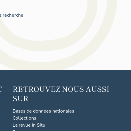
e recherche.
C
RETROUVEZ NOUS AUSSI
SUR
Bases de données nationales
Collections
La revue In Situ