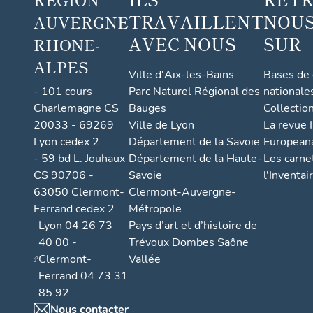
TRAVAILLENT
NOUS
AUVERGNE
AVEC NOUS
SUR
RHONE-
ALPES
Ville d'Aix-les-Bains
Bases de
- 101 cours
Parc Naturel Régional des
nationale
Charlemagne CS
Bauges
Collectio
20033 - 69269
Ville de Lyon
La revue I
Lyon cedex 2
Département de la Savoie
European
- 59 bd L. Jouhaux
Département de la Haute-
Les carne
CS 90706 -
Savoie
l'Inventai
63050 Clermont-
Clermont-Auvergne-
Ferrand cedex 2
Métropole
Lyon 04 26 73
Pays d’art et d’histoire de
40 00 -
Trévoux Dombes Saône
Clermont-
Vallée
Ferrand 04 73 31
85 92
Nous contacter