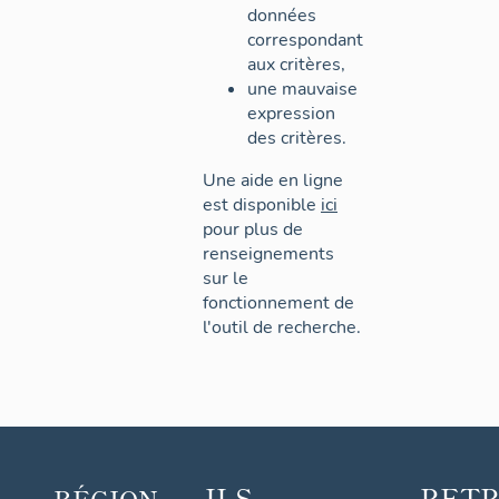
données
correspondant
aux critères,
une mauvaise
expression
des critères.
Une aide en ligne
est disponible
ici
pour plus de
renseignements
sur le
fonctionnement de
l'outil de recherche.
ILS
RET
RÉGION