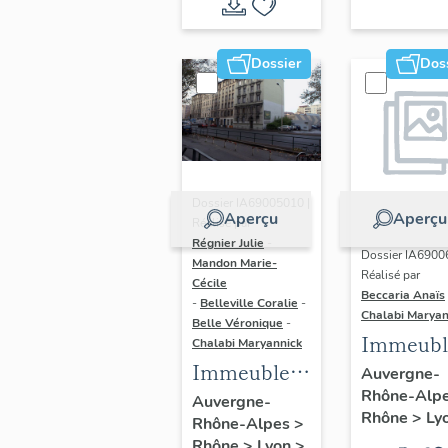
du vitrail
ancien de
Dossier
Dos
Rhône-
Alpes
(corpus
vitrearum)
Dossier IA69005010 |
Aperçu
Aperçu
Réalisé par
Régnier Julie
-
Dossier IA6900
Mandon Marie-
Réalisé par
Cécile
Beccaria Anaïs
-
Belleville Coralie
-
Chalabi Maryan
Belle Véronique
-
Immeubl
Chalabi Maryannick
Immeubles
des Ann
Auvergne-
Rhône-Alp
du secteur
Trente de
Auvergne-
Rhône
>
Ly
Rhône-Alpes
>
d'étude La
rive gau
Rhône
>
Lyon
>