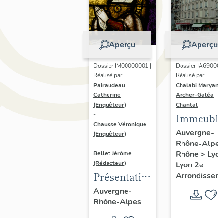
Aperçu
Aperçu
Dossier IM00000001 |
Dossier IA6900
Réalisé par
Réalisé par
Pairaudeau
Chalabi Maryan
Catherine
Archer-Galéa
(Enquêteur)
Chantal
-
Immeubl
Chausse Véronique
Auvergne-
(Enquêteur)
Rhône-Alp
-
Rhône
>
Ly
Bellet Jérôme
(Rédacteur)
Lyon 2e
Présentation
Arrondisse
de
Auvergne-
Rhône-Alpes
l'opération
d'inventaire