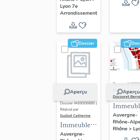
Guillotière
Lyon 7e
Arrondissement
Dossier
Dos
Dossier IA6900
Réalisé par
Aperçu
Aperçu
Ducouret Bern
Dossier IA69006880 |
Immeubl
Réalisé par
du quarti
Auvergne-
Guillot Catherine
Rhône-Alp
Saint-Niz
Immeubles,
Rhône
>
Ly
maisons
Auvergne-