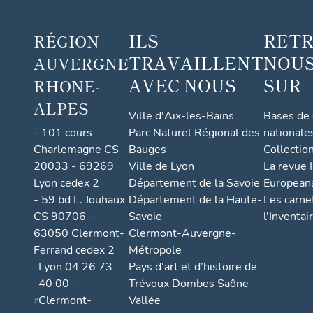
ILS
RET
RÉGION
TRAVAILLENT
NOUS
AUVERGNE
AVEC NOUS
SUR
RHONE-
ALPES
Ville d'Aix-les-Bains
Bases de
- 101 cours
Parc Naturel Régional des
nationale
Charlemagne CS
Bauges
Collectio
20033 - 69269
Ville de Lyon
La revue I
Lyon cedex 2
Département de la Savoie
European
- 59 bd L. Jouhaux
Département de la Haute-
Les carne
CS 90706 -
Savoie
l'Inventai
63050 Clermont-
Clermont-Auvergne-
Ferrand cedex 2
Métropole
Lyon 04 26 73
Pays d’art et d’histoire de
40 00 -
Trévoux Dombes Saône
Clermont-
Vallée