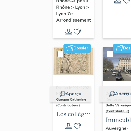
Rhône-Alpes
>
Rhône
>
Lyon
>
Lyon 7e
Arrondissement
Dossier
Dos
Dossier IA00141292 |
Aperçu
Aperçu
Réalisé par
Dossier IA6900
Guégan Catherine
Réalisé par
(Contributeur)
Belle Véroniqu
(Contributeur)
Les collèges
Immeubl
jésuites
du secte
Auvergne-
d'Ancien