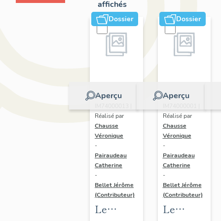
affichés
Dossier
Dossier
Aperçu
Aperçu
Dossier
Dossier
IM74000013 |
IM74000001 |
Réalisé par
Réalisé par
Chausse
Chausse
Véronique
Véronique
-
-
Pairaudeau
Pairaudeau
Catherine
Catherine
-
-
Bellet Jérôme
Bellet Jérôme
(Contributeur)
(Contributeur)
Le
Le