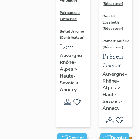
Véronique
(Rédacteur)
-
-
Pairaudeau
Dandel
Catherine
Elisabeth
-
(Rédacteur)
Bellet Jérôme
-
(Contributeur)
Pamart Valérie
Le
(Rédacteur)
mobilier
Présentatio
Auvergne-
Rhône-
de
des 1%
Couvent du
Alpes
>
l'église
artistiques
Saint-
Auvergne-
Haute-
paroissiale
Rhône-
du lycée
Sépulcre,
Savoie
>
Alpes
>
Saint-
Gabriel-
Annecy
puis
Haute-
Maurice
Fauré
manufacture
Savoie
>
de coton
Annecy
Duport,
puis
caserne
Dossier
Dossier