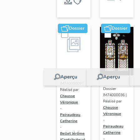
et
entouré
de la
Dossier
Dossier
couronne
d' épines
(baie
107),
verrière
figurée
Aperçu
Aperçu
Dossier
IM74000009 |
Dossier
Réalisé par
IM74000036 |
Chausse
Réalisé par
Véronique
Chausse
-
Véronique
Pairaudeau
-
Catherine
Pairaudeau
-
Catherine
Bellet Jérôme
-
(Contributeur)