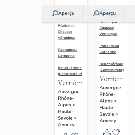
Dossier
Aperçu
Aperçu
Dossier
IM74000016 |
IM74000005 |
Réalisé par
Réalisé par
Chausse
Chausse
Véronique
Véronique
-
-
Pairaudeau
Pairaudeau
Catherine
Catherine
-
-
Bellet Jérôme
Bellet Jérôme
(Contributeur)
(Contributeur)
Verrière
Verrière
(rondel) :
Auvergne-
: coeur
Auvergne-
Rhône-
saint
Rhône-
du
Alpes
>
Pierre,
Alpes
>
Christ
Haute-
verrière
Haute-
Savoie
>
timbré
Savoie
>
à
Annecy
de son
Annecy
personnage
monogramme