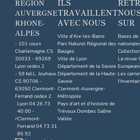
ILS
RET
RÉGION
figurée
TRAVAILLENT
NOUS
AUVERGNE
AVEC NOUS
SUR
RHONE-
ALPES
Ville d'Aix-les-Bains
Bases de
- 101 cours
Parc Naturel Régional des
nationale
Charlemagne CS
Bauges
Collectio
20033 - 69269
Ville de Lyon
La revue I
Lyon cedex 2
Département de la Savoie
European
- 59 bd L. Jouhaux
Département de la Haute-
Les carne
CS 90706 -
Savoie
l'Inventai
63050 Clermont-
Clermont-Auvergne-
Ferrand cedex 2
Métropole
Lyon 04 26 73
Pays d’art et d’histoire de
40 00 -
Trévoux Dombes Saône
Clermont-
Vallée
Ferrand 04 73 31
85 92