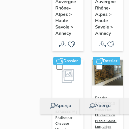
mobilier
mobilier
Auvergne-
Auvergne-
Rhône-
Rhône-
du
de
Alpes
>
Alpes
>
Musée
l'église
Haute-
Haute-
château
paroissiale
Savoie
>
Savoie
>
d'Annecy
Saint-
Annecy
Annecy
Maurice
Dossier
Dossier
Dossier
IM74000910 |
Aperçu
Aperçu
Dossier
Réalisé par
IM74000035 |
Etudiants de
Réalisé par
l'Ecole Saint-
Chausse
Luc, Liège