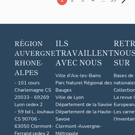
lycée des
secondaire,
métiers du
collège
bâtiment
communal
dit lycée
et école
Roger-
pratique de
ILS
RET
RÉGION
Deschaux
commerce
et
TRAVAILLENT
NOUS
AUVERGNE
d'industrie,
AVEC NOUS
SUR
RHONE-
lycée,
ALPES
Ville d'Aix-les-Bains
Bases de
actuellement
- 101 cours
Parc Naturel Régional des
nationale
collège
Charlemagne CS
Bauges
Collectio
François-
20033 - 69269
Ville de Lyon
La revue I
Ponsard
Lyon cedex 2
Département de la Savoie
European
- 59 bd L. Jouhaux
Département de la Haute-
Les carne
CS 90706 -
Savoie
l'Inventai
63050 Clermont-
Clermont-Auvergne-
Ferrand cedex 2
Métropole