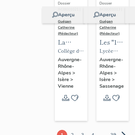
Dossier
Dossier
IM38001013 |
IM38001021 |
Aperçu
Aperçu
Réalisé par
Réalisé par
Guégan
Guégan
Catherine
Catherine
(Rédacteur)
(Rédacteur)
Les "1%
La
artistiques"
collection
Lycée
Collège de
du lycée
d'art
technique
jésuites,
Auvergne-
Auvergne-
Rhône-
Rhône-
Roger-
contemporain
et collège
puis
Alpes
>
Alpes
>
Deschaux
du
d'enseignemen
institut
Isère
>
Isère
>
collège
technique,
national,
Sassenage
Vienne
François-
dit Cité
école
Ponsard
technique
centrale
du
supplémentaire,
bâtiment,
école
actuellement
communale
1
2
3
4
...
39