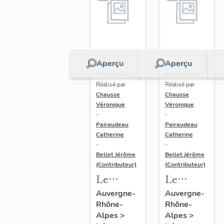
Aperçu
Aperçu
Dossier
Dossier
IM38000047 |
IM38000043 |
Réalisé par
Réalisé par
Chausse
Chausse
Véronique
Véronique
-
-
Pairaudeau
Pairaudeau
Catherine
Catherine
-
-
Bellet Jérôme
Bellet Jérôme
(Contributeur)
(Contributeur)
Le
Le
mobilier
mobilier
Auvergne-
Auvergne-
Rhône-
Rhône-
de
de la
Alpes
>
Alpes
>
l'église
cathédrale