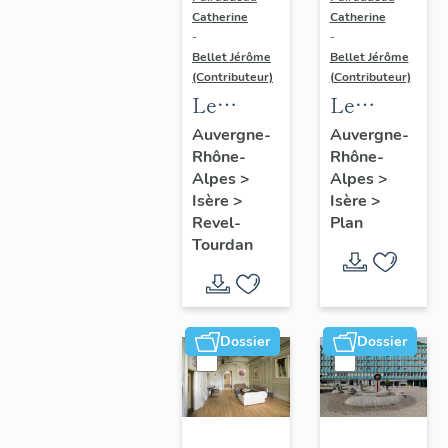
Catherine
Catherine
-
-
Bellet Jérôme
Bellet Jérôme
(Contributeur)
(Contributeur)
Le
Le
mobilier
mobilier
Auvergne-
Auvergne-
Rhône-
Rhône-
de
de
Alpes
>
Alpes
>
l'église
l'église
Isère
>
Isère
>
Notre-
paroissiale
Revel-
Plan
Dame de
Notre-
Tourdan
Tourdan
Dame
des sept
douleurs
Dossier
Dossier