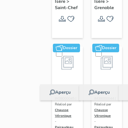
Isère
>
Isère
>
paroissiale
Notre-
Saint-Chef
Grenoble
Saint-
Dame
Theudère
Dossier
Dossier
Aperçu
Aperçu
Dossier
Dossier
IM38000045 |
IM38000044 |
Réalisé par
Réalisé par
Chausse
Chausse
Véronique
Véronique
-
-
Pairaudeau
Pairaudeau