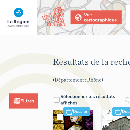
Vue
cartographique
Résultats de la rec
(Département : Rhône)
Sélectionner les résultats
Filtres
affichés
Dossier
Dos