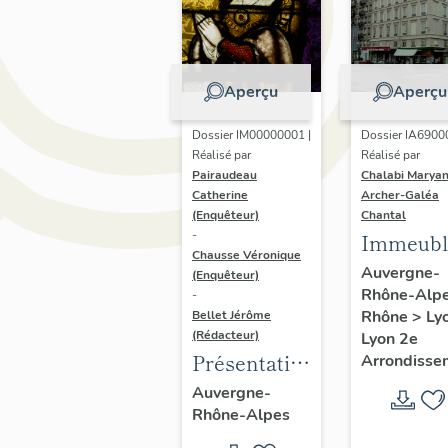
Aperçu
Aperçu
Dossier IM00000001 |
Dossier IA6900
Réalisé par
Réalisé par
Pairaudeau
Chalabi Maryan
Catherine
Archer-Galéa
(Enquêteur)
Chantal
-
Immeubl
Chausse Véronique
Auvergne-
(Enquêteur)
Rhône-Alp
-
Rhône
>
Ly
Bellet Jérôme
(Rédacteur)
Lyon 2e
Présentation
Arrondisse
de
Auvergne-
Rhône-Alpes
l'opération
d'inventaire