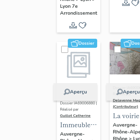
Guillotière
Lyon 7e
Arrondissement
Dossier
Dos
Dossier IA6900
Aperçu
Aperçu
Réalisé par
Delavenne Mag
Dossier IA69006880 |
(Contributeur)
Réalisé par
La voirie
Guillot Catherine
secteur
Immeubles,
Auvergne-
Rhône-Alp
d'étude
maisons
Auvergne-
Rhône
>
Ly