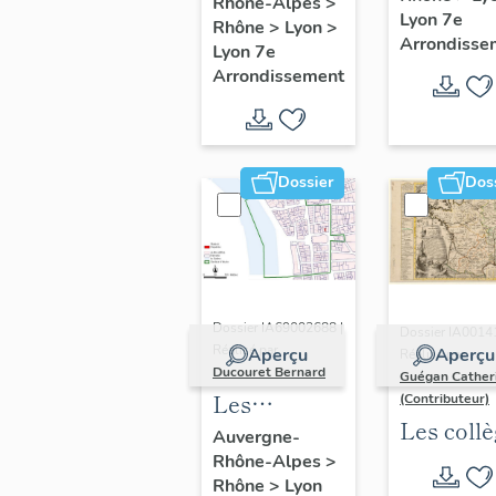
"Saint-
Rhône-Alpes
>
Lyon 7e
Rhône
>
Lyon
>
André"
Arrondisse
Lyon 7e
(Lyon 7e
Arrondissement
Dossier
Dos
Dossier IA69002688 |
Dossier IA0014
Réalisé par
Aperçu
Aperçu
Réalisé par
Ducouret Bernard
Guégan Cather
Les
(Contributeur)
Les coll
maisons du
Auvergne-
jésuites
Rhône-Alpes
>
quartier
Rhône
>
Lyon
d'Ancien