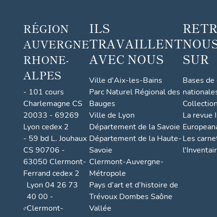
ILS
RET
RÉGION
TRAVAILLENT
NOUS
AUVERGNE
AVEC NOUS
SUR
RHONE-
ALPES
Ville d'Aix-les-Bains
Bases de
- 101 cours
Parc Naturel Régional des
nationale
Charlemagne CS
Bauges
Collectio
20033 - 69269
Ville de Lyon
La revue I
Lyon cedex 2
Département de la Savoie
European
- 59 bd L. Jouhaux
Département de la Haute-
Les carne
CS 90706 -
Savoie
l'Inventai
63050 Clermont-
Clermont-Auvergne-
Ferrand cedex 2
Métropole
Lyon 04 26 73
Pays d’art et d’histoire de
40 00 -
Trévoux Dombes Saône
Clermont-
Vallée