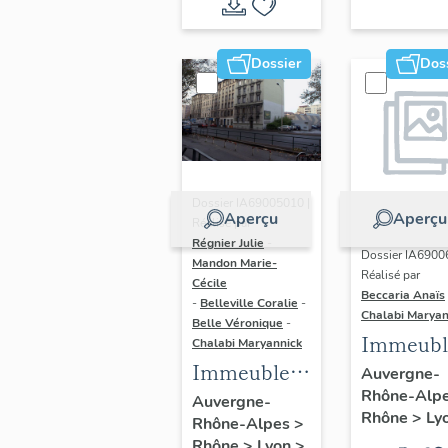
du vitrail
ancien de
Dossier
Dos
Rhône-
Alpes
(corpus
vitrearum)
Dossier IA69005010 |
Aperçu
Aperçu
Réalisé par
Régnier Julie
-
Dossier IA6900
Mandon Marie-
Réalisé par
Cécile
Beccaria Anaïs
-
Belleville Coralie
-
Chalabi Maryan
Belle Véronique
-
Immeubl
Chalabi Maryannick
Immeubles
des Ann
Auvergne-
Rhône-Alp
du secteur
Trente de
Auvergne-
Rhône
>
Ly
Rhône-Alpes
>
d'étude La
rive gau
Rhône
>
Lyon
>