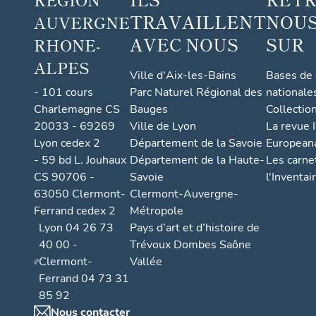
TRAVAILLENT
NOUS
AUVERGNE
AVEC NOUS
SUR
RHONE-
ALPES
Ville d'Aix-les-Bains
Bases de
- 101 cours
Parc Naturel Régional des
nationale
Charlemagne CS
Bauges
Collectio
20033 - 69269
Ville de Lyon
La revue I
Lyon cedex 2
Département de la Savoie
European
- 59 bd L. Jouhaux
Département de la Haute-
Les carne
CS 90706 -
Savoie
l'Inventai
63050 Clermont-
Clermont-Auvergne-
Ferrand cedex 2
Métropole
Lyon 04 26 73
Pays d’art et d’histoire de
40 00 -
Trévoux Dombes Saône
Clermont-
Vallée
Ferrand 04 73 31
85 92
Nous contacter