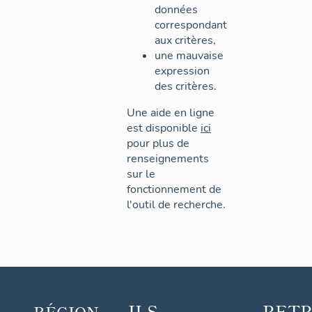
données
correspondant
aux critères,
une mauvaise
expression
des critères.
Une aide en ligne
est disponible
ici
pour plus de
renseignements
sur le
fonctionnement de
l'outil de recherche.
ILS
RET
RÉGION