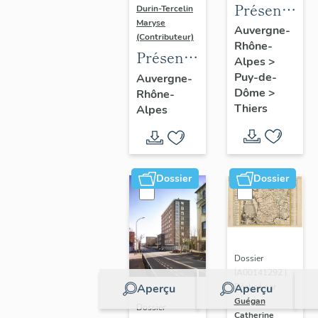
Présentatio
Durin-Tercelin
Maryse
de
Auvergne-
(Contributeur)
Rhône-
l'enquête
Présentation
Alpes
>
thématique
de
Puy-de-
Auvergne-
régionale
Dôme
>
Rhône-
l’opération
"Pentes
Thiers
Alpes
tissus et
de la
ornements
commune
liturgiques
de
en
Dossier
Dossier
Thiers"
Auvergne
Dossier
IA00141292 |
Aperçu
Aperçu
Réalisé par
Guégan
Dossier
Catherine