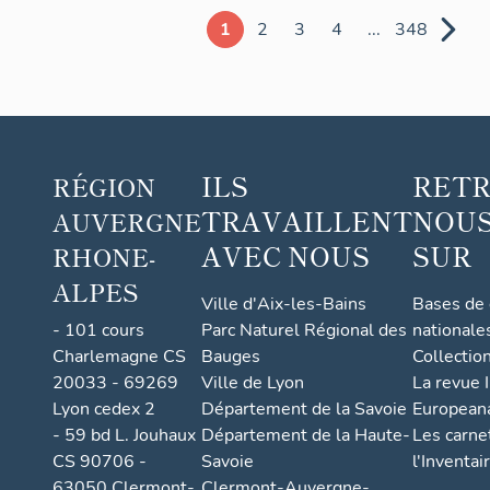
1
2
3
4
...
348
ILS
RET
RÉGION
TRAVAILLENT
NOUS
AUVERGNE
AVEC NOUS
SUR
RHONE-
ALPES
Ville d'Aix-les-Bains
Bases de
- 101 cours
Parc Naturel Régional des
nationale
Charlemagne CS
Bauges
Collectio
20033 - 69269
Ville de Lyon
La revue I
Lyon cedex 2
Département de la Savoie
European
- 59 bd L. Jouhaux
Département de la Haute-
Les carne
CS 90706 -
Savoie
l'Inventai
63050 Clermont-
Clermont-Auvergne-