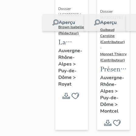
Dossier
Dossier
IA63002765 |
IA73003276 |
Réalisé par
Aperçu
Aperçu
Réalisé par
Brown Isabelle
Guibaud
(Rédacteur)
Caroline
La
(Contributeur)
-
station
Auvergne-
Monnet Thierry
Rhône-
thermale
(Contributeur)
Alpes
>
de
Présentatio
Puy-de-
Royat-
de la
Dôme
>
Auvergne-
Chamalières
Royat
Rhône-
commune
Alpes
>
de
Puy-de-
Montcel
Dôme
>
Montcel