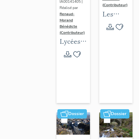
IA00141405 |
(Contributeur)
Réalisé par
Les
Renaud-
Morand
collèges
Bénédicte
jésuites
(Contributeur)
d'Ancien
Lycées
Régime
publics
(1556-
en
1763)
espace
dans la
urbain
région
(1802-
Auvergne-
1988)
Rhône-
Alpes
Dossier
Dossier
(DOSSIER
EN
COURS)