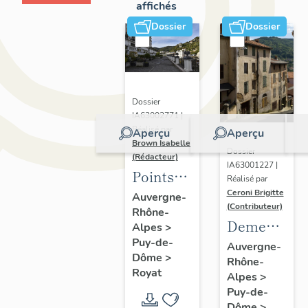
affichés
Dossier
Dossier
Dossier
IA63002771 |
Réalisé par
Aperçu
Aperçu
Brown Isabelle
Dossier
(Rédacteur)
IA63001227 |
Points
Réalisé par
de vue
Ceroni Brigitte
Auvergne-
(Contributeur)
Rhône-
sur le
Demeures
Alpes
>
paysage
Puy-de-
en site
Auvergne-
thermal
Dôme
>
Rhône-
de pente
Royat
Alpes
>
Puy-de-
Dôme
>