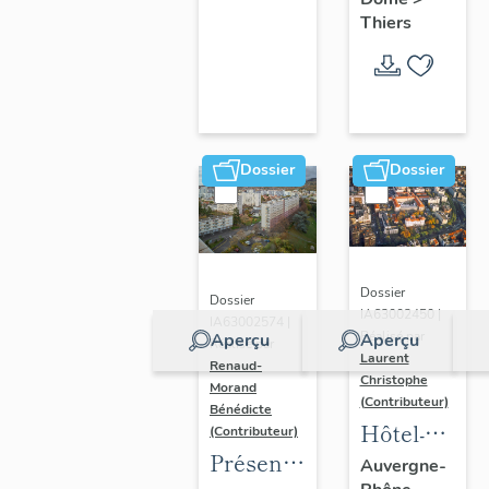
Thiers
Dossier
Dossier
Dossier
Dossier
IA63002450 |
IA63002574 |
Réalisé par
Aperçu
Aperçu
Réalisé par
Laurent
Renaud-
Christophe
Morand
(Contributeur)
Bénédicte
Hôtel-
(Contributeur)
Présentation
Dieu de
Auvergne-