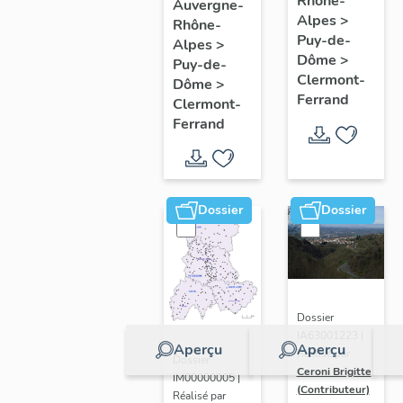
de
Rhône-
Clermont-
Auvergne-
Alpes
>
Rhône-
l'opération
Ferrand
Puy-de-
Alpes
>
ponctuelle
: les
Dôme
>
Puy-de-
"Muraille
raisons
Clermont-
Dôme
>
Ferrand
de
de
Clermont-
Ferrand
Chine"
l'étude
(de
Clermont-
Ferrand)
Dossier
Dossier
Dossier
IA63001223 |
Aperçu
Aperçu
Réalisé par
Dossier
Ceroni Brigitte
IM00000005 |
(Contributeur)
Réalisé par