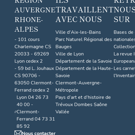
TRAVAILLENT
NOUS
AUVERGNE
AVEC NOUS
SUR
RHONE-
ALPES
Ville d'Aix-les-Bains
Bases de
- 101 cours
Parc Naturel Régional des
nationale
Charlemagne CS
Bauges
Collectio
20033 - 69269
Ville de Lyon
La revue I
Lyon cedex 2
Département de la Savoie
European
- 59 bd L. Jouhaux
Département de la Haute-
Les carne
CS 90706 -
Savoie
l'Inventai
63050 Clermont-
Clermont-Auvergne-
Ferrand cedex 2
Métropole
Lyon 04 26 73
Pays d’art et d’histoire de
40 00 -
Trévoux Dombes Saône
Clermont-
Vallée
Ferrand 04 73 31
85 92
Nous contacter