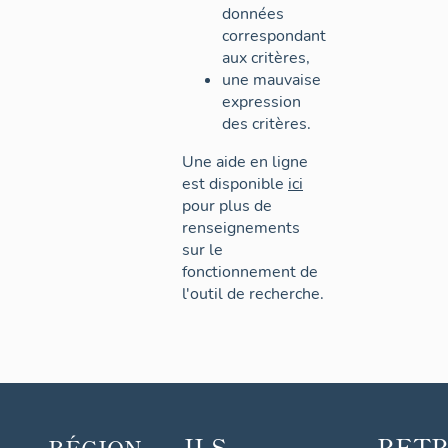
données
correspondant
aux critères,
une mauvaise
expression
des critères.
Une aide en ligne
est disponible
ici
pour plus de
renseignements
sur le
fonctionnement de
l'outil de recherche.
ILS
RET
RÉGION