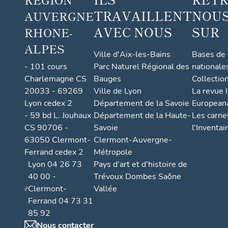
TRAVAILLENT
NOUS
AUVERGNE
AVEC NOUS
SUR
RHONE-
ALPES
Ville d'Aix-les-Bains
Bases de
- 101 cours
Parc Naturel Régional des
nationale
Charlemagne CS
Bauges
Collectio
20033 - 69269
Ville de Lyon
La revue I
Lyon cedex 2
Département de la Savoie
European
- 59 bd L. Jouhaux
Département de la Haute-
Les carne
CS 90706 -
Savoie
l'Inventai
63050 Clermont-
Clermont-Auvergne-
Ferrand cedex 2
Métropole
Lyon 04 26 73
Pays d’art et d’histoire de
40 00 -
Trévoux Dombes Saône
Clermont-
Vallée
Ferrand 04 73 31
85 92
Nous contacter