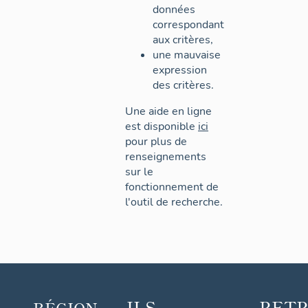
données
correspondant
aux critères,
une mauvaise
expression
des critères.
Une aide en ligne
est disponible
ici
pour plus de
renseignements
sur le
fonctionnement de
l'outil de recherche.
ILS
RET
RÉGION