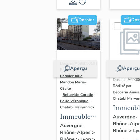
du vitrail
ancien de
Dossier
Dos
Rhône-
Alpes
(corpus
vitrearum)
Dossier IA69005010 |
Aperçu
Aperçu
Réalisé par
Régnier Julie
-
Dossier IA6900
Mandon Marie-
Réalisé par
Cécile
Beccaria Anaïs
-
Belleville Coralie
-
Chalabi Maryan
Belle Véronique
-
Immeubl
Chalabi Maryannick
Immeubles
des Ann
Auvergne-
Rhône-Alp
du secteur
Trente de
Auvergne-
Rhône
>
Ly
Rhône-Alpes
>
d'étude La
rive gau
Rhône
>
Lyon
>