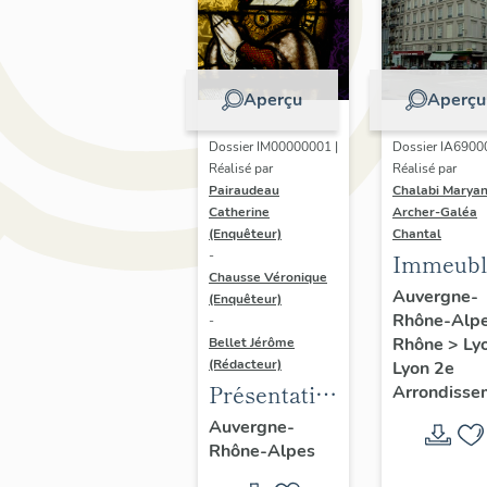
Aperçu
Aperçu
Dossier IM00000001 |
Dossier IA6900
Réalisé par
Réalisé par
Pairaudeau
Chalabi Maryan
Catherine
Archer-Galéa
(Enquêteur)
Chantal
-
Immeubl
Chausse Véronique
Auvergne-
(Enquêteur)
Rhône-Alp
-
Rhône
>
Ly
Bellet Jérôme
(Rédacteur)
Lyon 2e
Présentation
Arrondisse
de
Auvergne-
Rhône-Alpes
l'opération
d'inventaire