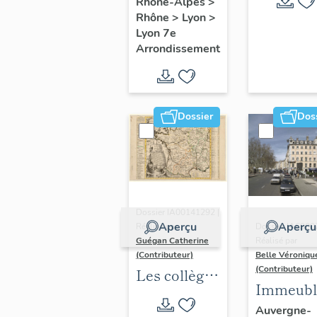
Rhône-Alpes
>
Rhône
>
Lyon
>
Lyon 7e
Arrondissement
Dossier
Dos
Dossier IA00141292 |
Aperçu
Aperçu
Réalisé par
Dossier IA6900
Guégan Catherine
Réalisé par
(Contributeur)
Belle Véroniqu
(Contributeur)
Les collèges
Immeubl
jésuites
du secte
Auvergne-
d'Ancien