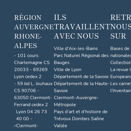
ILS
RET
RÉGION
TRAVAILLENT
NOUS
AUVERGNE
AVEC NOUS
SUR
RHONE-
ALPES
Ville d'Aix-les-Bains
Bases de
- 101 cours
Parc Naturel Régional des
nationale
Charlemagne CS
Bauges
Collectio
20033 - 69269
Ville de Lyon
La revue I
Lyon cedex 2
Département de la Savoie
European
- 59 bd L. Jouhaux
Département de la Haute-
Les carne
CS 90706 -
Savoie
l'Inventai
63050 Clermont-
Clermont-Auvergne-
Ferrand cedex 2
Métropole
Lyon 04 26 73
Pays d’art et d’histoire de
40 00 -
Trévoux Dombes Saône
Clermont-
Vallée