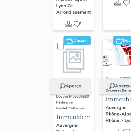
Guillotière
Lyon 7e
Arrondissement
Dossier
Dos
Dossier IA6900
Réalisé par
Aperçu
Aperçu
Ducouret Bern
Dossier IA69006880 |
Immeubl
Réalisé par
du quarti
Auvergne-
Guillot Catherine
Rhône-Alp
Saint-Niz
Immeubles,
Rhône
>
Ly
maisons
Auvergne-