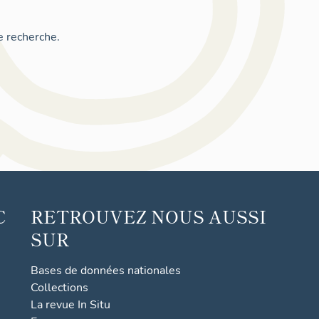
e recherche.
C
RETROUVEZ NOUS AUSSI
SUR
Bases de données nationales
Collections
La revue In Situ