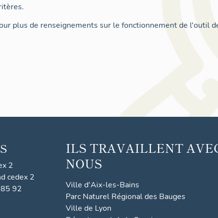
itères.
ur plus de renseignements sur le fonctionnement de l'outil d
ILS TRAVAILLENT AVE
S
NOUS
ex 2
nd cedex 2
Ville d'Aix-les-Bains
 85 92
Parc Naturel Régional des Bauges
Ville de Lyon