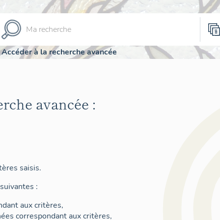
Accéder à la recherche avancée
erche avancée :
ères saisis.
suivantes :
dant aux critères,
nées correspondant aux critères,