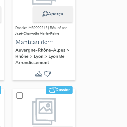
Aperçu
Dossier IM69000245 | Réalisé par
Jazé-Charvolin Marie-Reine
Manteau de
cheminée ; trumeau
Auvergne-Rhône-Alpes
>
Rhône
>
Lyon
>
Lyon 8e
de cheminée
Arrondissement
Dossier