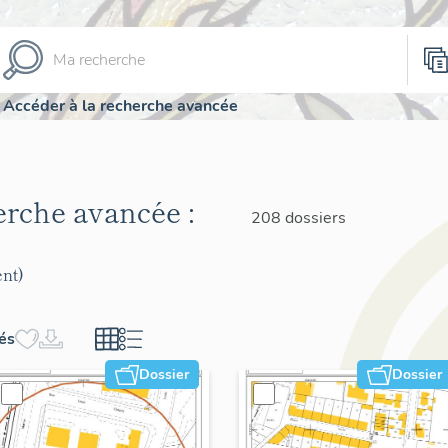
Accéder à la recherche avancée
herche avancée :
208 dossiers
nt)
hés
Dossier
Dossier