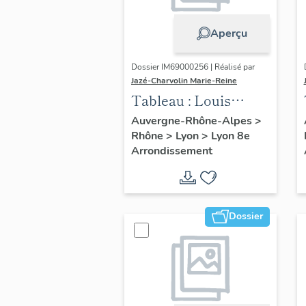
Aperçu
Dossier IM69000256 | Réalisé par
Jazé-Charvolin Marie-Reine
Tableau : Louis
Lumière et son
Auvergne-Rhône-Alpes
>
Rhône
>
Lyon
>
Lyon 8e
appareil de
Arrondissement
projection en relief
Dossier