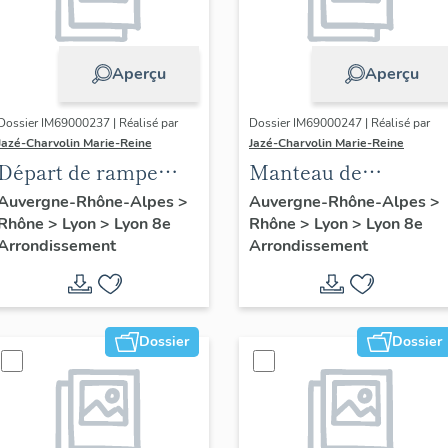
Aperçu
Aperçu
Dossier IM69000237 | Réalisé par
Dossier IM69000247 | Réalisé par
Jazé-Charvolin Marie-Reine
Jazé-Charvolin Marie-Reine
Départ de rampe
Manteau de
d'appui ; vase
cheminée
Auvergne-Rhône-Alpes
>
Auvergne-Rhône-Alpes
>
Rhône
>
Lyon
>
Lyon 8e
Rhône
>
Lyon
>
Lyon 8e
décoratif
Arrondissement
Arrondissement
Dossier
Dossier