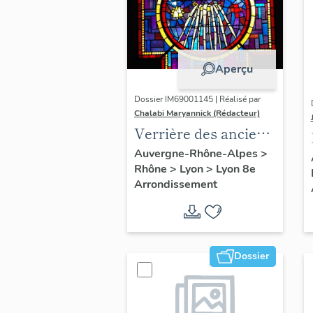
Aperçu
Dossier IM69001145 | Réalisé par
Chalabi Maryannick (Rédacteur)
Verrière des anciens
fonts baptismaux
Auvergne-Rhône-Alpes
>
Rhône
>
Lyon
>
Lyon 8e
Arrondissement
Dossier