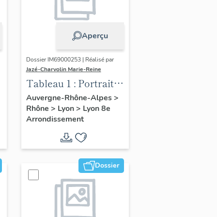
Aperçu
Dossier IM69000253 | Réalisé par
Jazé-Charvolin Marie-Reine
Tableau 1 : Portrait
d'Antoine Lumière
Auvergne-Rhône-Alpes
>
Rhône
>
Lyon
>
Lyon 8e
Arrondissement
Dossier