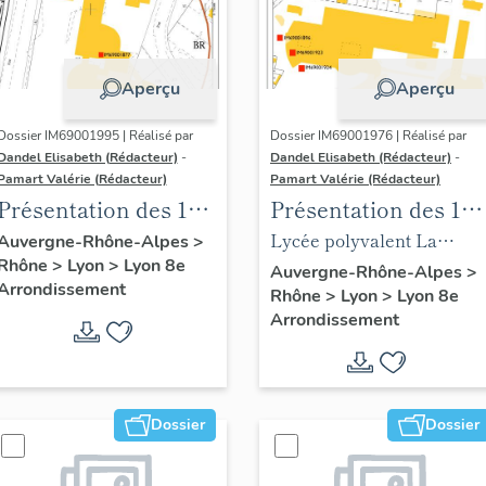
Aperçu
Aperçu
Dossier IM69001995 | Réalisé par
Dossier IM69001976 | Réalisé par
Dandel Elisabeth (Rédacteur)
-
Dandel Elisabeth (Rédacteur)
-
Pamart Valérie (Rédacteur)
Pamart Valérie (Rédacteur)
Présentation des 1%
Présentation des 1%
du lycée Colbert
du lycée La
Lycée polyvalent La
Auvergne-Rhône-Alpes
>
Rhône
>
Lyon
>
Lyon 8e
Martinière-
Martinière-Monplaisir
Auvergne-Rhône-Alpes
>
Arrondissement
Rhône
>
Lyon
>
Lyon 8e
Monplaisir
Arrondissement
Dossier
Dossier