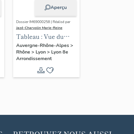
Aperçu
Dossier IM69000258 | Réalisé par
Jazé-Charvolin Marie-Reine
Tableau : Vue du
Cap-Roux
Auvergne-Rhône-Alpes
>
Rhône
>
Lyon
>
Lyon 8e
Arrondissement
C
RETROUVEZ NOUS AUSSI