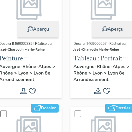
Aperçu
Aperçu
Dossier IM69000239 | Réalisé par
Dossier IM69000257 | Réalisé par
Jazé-Charvolin Marie-Reine
Jazé-Charvolin Marie-Reine
Peinture
Tableau : Portrait
monumentale
d'Auguste Lumière
Auvergne-Rhône-Alpes
>
Auvergne-Rhône-Alpes
>
Rhône
>
Lyon
>
Lyon 8e
Rhône
>
Lyon
>
Lyon 8e
Arrondissement
Arrondissement
Dossier
Dossier