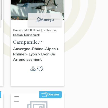
Aperçu
Dossier IM69001147 | Réalisé par
Chalabi Maryannick
Campanile,
ensemble de trois
Auvergne-Rhône-Alpes
>
Rhône
>
Lyon
>
Lyon 8e
cloches
Arrondissement
Dossier