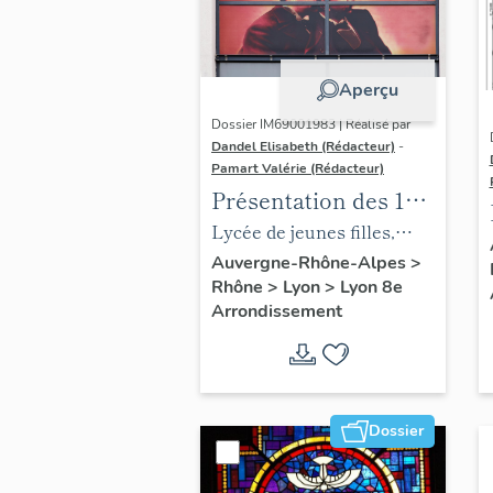
Aperçu
Dossier IM69001983 | Réalisé par
Dandel Elisabeth (Rédacteur)
-
Pamart Valérie (Rédacteur)
Présentation des 1%
du Lycée Auguste-et-
Lycée de jeunes filles,
Louis-Lumière
puis lycée polyvalent
Auvergne-Rhône-Alpes
>
Rhône
>
Lyon
>
Lyon 8e
Auguste-et-Louis-Lumière
Arrondissement
Dossier