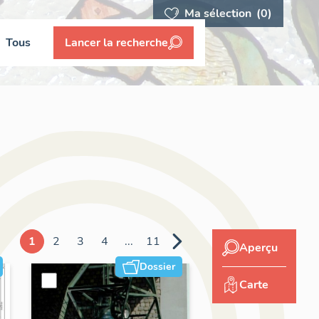
Ma sélection
(0)
Tous
Lancer la recherche
1
2
3
4
...
11
Aperçu
Dossier
Carte