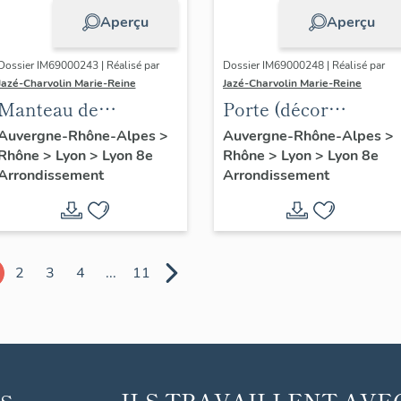
Aperçu
Aperçu
Dossier IM69000243 | Réalisé par
Dossier IM69000248 | Réalisé par
Jazé-Charvolin Marie-Reine
Jazé-Charvolin Marie-Reine
Manteau de
Porte (décor
cheminée ; trumeau
d'élévation
Auvergne-Rhône-Alpes
>
Auvergne-Rhône-Alpes
>
Rhône
>
Lyon
>
Lyon 8e
Rhône
>
Lyon
>
Lyon 8e
de cheminée ; buste
extérieure)
Arrondissement
Arrondissement
à l'italienne et sur
piédouche
2
3
4
...
11
ILS TRAVAILLENT AVE