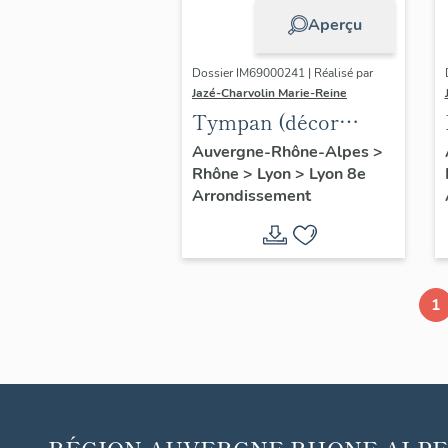
Aperçu
Dossier IM69000241 | Réalisé par
Jazé-Charvolin Marie-Reine
Tympan (décor
d'élévation
Auvergne-Rhône-Alpes
>
Rhône
>
Lyon
>
Lyon 8e
extérieure) : Minerve
Arrondissement
1