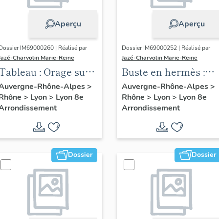
Aperçu
Aperçu
Dossier IM69000260 | Réalisé par
Dossier IM69000252 | Réalisé par
Jazé-Charvolin Marie-Reine
Jazé-Charvolin Marie-Reine
Tableau : Orage sur
Buste en hermès :
la Dranse
Auguste Lumière
Auvergne-Rhône-Alpes
>
Auvergne-Rhône-Alpes
>
Rhône
>
Lyon
>
Lyon 8e
Rhône
>
Lyon
>
Lyon 8e
Arrondissement
Arrondissement
Dossier
Dossier