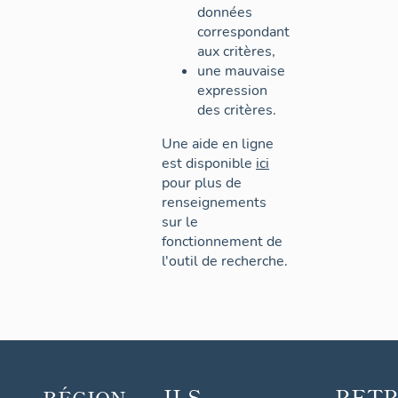
données
correspondant
aux critères,
une mauvaise
expression
des critères.
Une aide en ligne
est disponible
ici
pour plus de
renseignements
sur le
fonctionnement de
l'outil de recherche.
ILS
RET
RÉGION