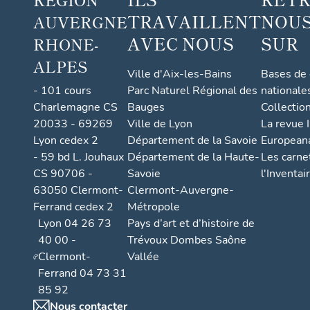
TRAVAILLENT
NOUS
AUVERGNE
AVEC NOUS
SUR
RHONE-
ALPES
Ville d'Aix-les-Bains
Bases de
- 101 cours
Parc Naturel Régional des
nationale
Charlemagne CS
Bauges
Collectio
20033 - 69269
Ville de Lyon
La revue I
Lyon cedex 2
Département de la Savoie
European
- 59 bd L. Jouhaux
Département de la Haute-
Les carne
CS 90706 -
Savoie
l'Inventai
63050 Clermont-
Clermont-Auvergne-
Ferrand cedex 2
Métropole
Lyon 04 26 73
Pays d’art et d’histoire de
40 00 -
Trévoux Dombes Saône
Clermont-
Vallée
Ferrand 04 73 31
85 92
Nous contacter