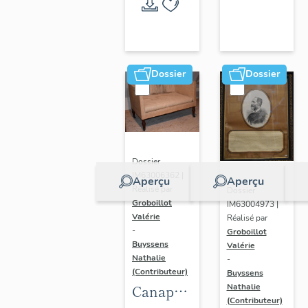
Randan
Dossier
Dossier
Dossier
IM63006362 |
Aperçu
Aperçu
Réalisé par
Dossier
Groboillot
IM63004973 |
Valérie
Réalisé par
-
Groboillot
Buyssens
Valérie
Nathalie
-
(Contributeur)
Buyssens
Nathalie
Canapé
(Contributeur)