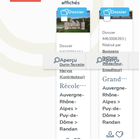
affichés
Dossier
Dossier
Dossier
IM63006393 |
Réalisé par
Dossier
Buyssens
IM63009141 |
Nathalie
Réalisé par
Aperçu
Aperçu
(Rédacteur,
Durin-Tercelin
Enquêteur)
Maryse
Grand
(Contributeur)
Récolement-
potager
Auvergne-
inventaire
Rhône-
Auvergne-
Alpes
>
Rhône-
du fonds
Puy-de-
Alpes
>
mobilier
Dôme
>
Puy-de-
du
Randan
Dôme
>
domaine
Randan
royal de