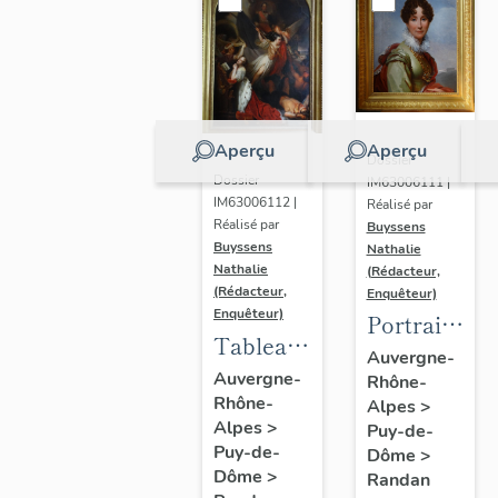
Aperçu
Aperçu
Dossier
Dossier
IM63006111 |
IM63006112 |
Réalisé par
Réalisé par
Buyssens
Buyssens
Nathalie
Nathalie
(Rédacteur,
(Rédacteur,
Enquêteur)
Enquêteur)
Portrait
Tableau
d'Adélaïde
Auvergne-
d'Eugène
Auvergne-
Rhône-
d'Orléans,
Rhône-
Romain
Alpes
>
d'après
Alpes
>
Puy-de-
Van
François
Puy-de-
Dôme
>
Maldeghem
Gérard
Dôme
>
Randan