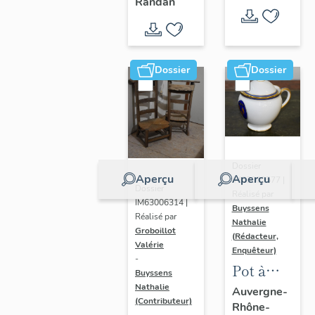
- " La
Randan
prière de
Marie-
Amélie "
Dossier
Dossier
Dossier
Aperçu
Aperçu
IM63009577 |
Dossier
Réalisé par
IM63006314 |
Buyssens
Réalisé par
Nathalie
Groboillot
(Rédacteur,
Valérie
Enquêteur)
-
Pot à
Buyssens
crème n°
Nathalie
Auvergne-
(Contributeur)
Rhône-
2