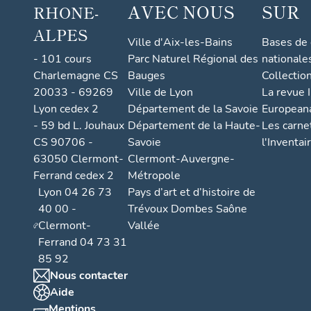
AVEC NOUS
SUR
RHONE-
ALPES
Ville d'Aix-les-Bains
Bases de
- 101 cours
Parc Naturel Régional des
nationale
Charlemagne CS
Bauges
Collectio
20033 - 69269
Ville de Lyon
La revue I
Lyon cedex 2
Département de la Savoie
European
- 59 bd L. Jouhaux
Département de la Haute-
Les carne
CS 90706 -
Savoie
l'Inventai
63050 Clermont-
Clermont-Auvergne-
Ferrand cedex 2
Métropole
Lyon 04 26 73
Pays d’art et d’histoire de
40 00 -
Trévoux Dombes Saône
Clermont-
Vallée
Ferrand 04 73 31
85 92
Nous contacter
Aide
Mentions