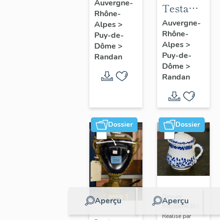
à joues
Auvergne-
Testament
Rhône-
n° 2
politique
Auvergne-
Alpes
>
Rhône-
de
Puy-de-
Alpes
>
Dôme
>
Philippe
Puy-de-
Randan
d'Orléans,
Dôme
>
comte de
Randan
Paris
Dossier
Dossier
Dossier
Aperçu
Aperçu
IM63009830 |
Réalisé par