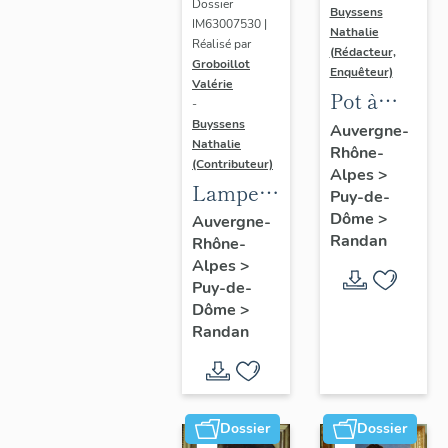
Dossier
Buyssens
IM63007530 |
Nathalie
Réalisé par
(Rédacteur,
Groboillot
Enquêteur)
Valérie
Pot à
-
crème n°
Buyssens
Auvergne-
Nathalie
Rhône-
3
(Contributeur)
Alpes
>
Lampe à
Puy-de-
pétrole
Dôme
>
Auvergne-
Randan
Rhône-
n° 1
Alpes
>
Puy-de-
Dôme
>
Randan
Dossier
Dossier