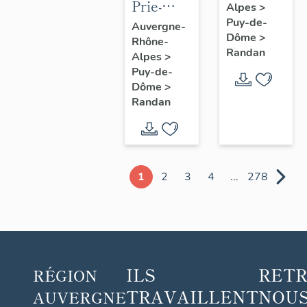
Prie-
Alpes
>
Dieu n° 1
Puy-de-
Auvergne-
Dôme
>
Rhône-
Randan
Alpes
>
Puy-de-
Dôme
>
Randan
1
2
3
4
...
278
ILS
RET
RÉGION
TRAVAILLENT
NOUS
AUVERGNE