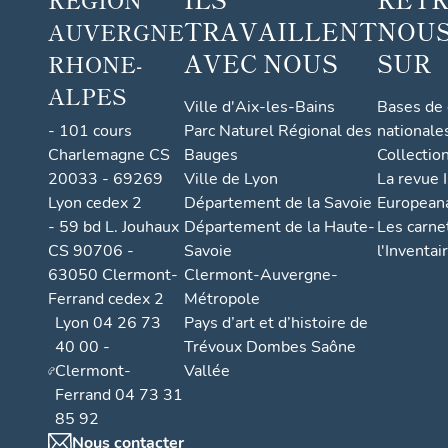
TRAVAILLENT
NOUS
AUVERGNE
AVEC NOUS
SUR
RHONE-
ALPES
Ville d'Aix-les-Bains
Bases de
- 101 cours
Parc Naturel Régional des
nationale
Charlemagne CS
Bauges
Collectio
20033 - 69269
Ville de Lyon
La revue I
Lyon cedex 2
Département de la Savoie
European
- 59 bd L. Jouhaux
Département de la Haute-
Les carne
CS 90706 -
Savoie
l'Inventai
63050 Clermont-
Clermont-Auvergne-
Ferrand cedex 2
Métropole
Lyon 04 26 73
Pays d’art et d’histoire de
40 00 -
Trévoux Dombes Saône
Clermont-
Vallée
Ferrand 04 73 31
85 92
Nous contacter