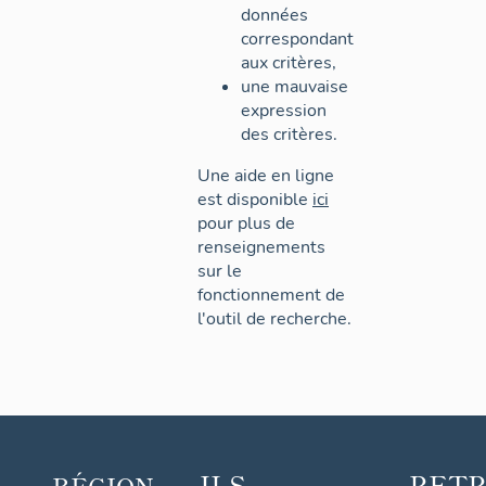
données
correspondant
aux critères,
une mauvaise
expression
des critères.
Une aide en ligne
est disponible
ici
pour plus de
renseignements
sur le
fonctionnement de
l'outil de recherche.
ILS
RET
RÉGION