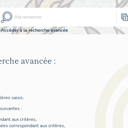
Accéder à la recherche avancée
erche avancée :
ères saisis.
suivantes :
dant aux critères,
nées correspondant aux critères,