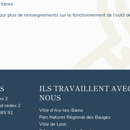
itères.
ur plus de renseignements sur le fonctionnement de l'outil d
ILS TRAVAILLENT AVE
S
NOUS
ex 2
nd cedex 2
Ville d'Aix-les-Bains
 85 92
Parc Naturel Régional des Bauges
Ville de Lyon