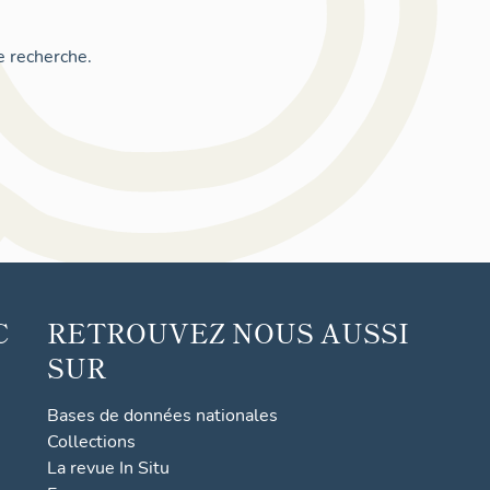
e recherche.
C
RETROUVEZ NOUS AUSSI
SUR
Bases de données nationales
Collections
La revue In Situ