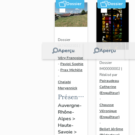
Dossier
Dossier
Dossier
IA74002101 |
Aperçu
Aperçu
Réalisé par
Véry Françoise
Dossier
-
Paviol Sophie
IM00000002 |
-
Prax Michèle
Réalisé par
-
Pairaudeau
Chalabi
Catherine
Maryannick
(Enquêteur)
Présentation
-
de l'aire
Auvergne-
Chausse
Véronique
Rhône-
d'étude
(Enquêteur)
Alpes
>
Megève
-
Haute-
Bellet Jérôme
Savoie
>