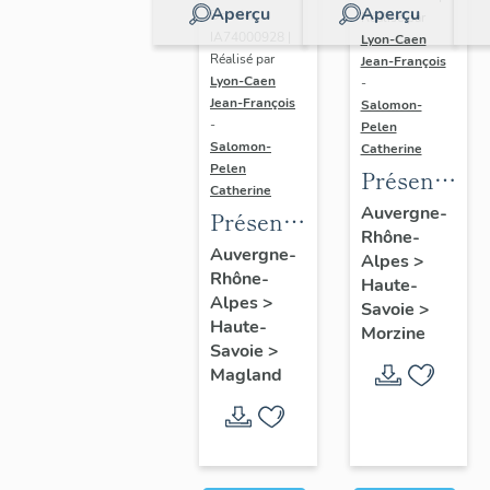
Aperçu
Aperçu
Dossier
Réalisé par
IA74000928 |
Lyon-Caen
Réalisé par
Jean-François
Lyon-Caen
-
Jean-François
Salomon-
-
Pelen
Salomon-
Catherine
Pelen
Présentatio
Catherine
de l'aire
Auvergne-
Présentation
Rhône-
d'étude
de la
Auvergne-
Alpes
>
d'Avoriaz
Rhône-
commune
Haute-
Alpes
>
Savoie
>
de
Haute-
Morzine
Magland
Savoie
>
Magland