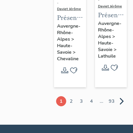
-
-
Daviet Jérôme
Daviet Jérôme
Présentatio
Présentation
de la
Auvergne-
de la
Auvergne-
Rhône-
commune
Rhône-
commune
Alpes
>
de
Alpes
>
de
Haute-
Haute-
Lathuile
Chevaline
Savoie
>
Savoie
>
Lathuile
Chevaline
1
2
3
4
...
93