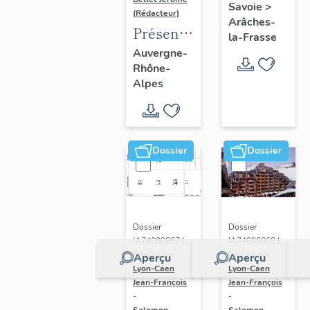
Savoie
>
(Rédacteur)
Arâches-
Présentation
la-Frasse
de
Auvergne-
Rhône-
l'opération
Alpes
d'inventaire
du vitrail
ancien
de
Dossier
Dossier
Rhône-
Alpes
(corpus
vitrearum)
Dossier
Dossier
IA74000868 |
IA74000867 |
Réalisé par
Réalisé par
Aperçu
Aperçu
Lyon-Caen
Lyon-Caen
Jean-François
Jean-François
-
-
Salomon-