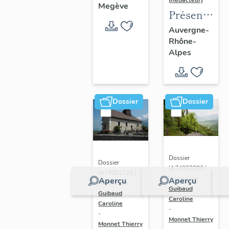
(Rédacteur)
Megève
Présentatio
de l'aire
Auvergne-
Rhône-
d'étude
Alpes
du
recensemen
du vitrail
ancien
Dossier
Dossier
de
Rhône-
Alpes
Dossier
Dossier
IA74002086 |
IA74001729 |
Réalisé par
Aperçu
Aperçu
Réalisé par
Guibaud
Guibaud
Caroline
Caroline
-
-
Monnet Thierry
Monnet Thierry