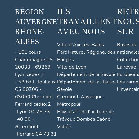
ILS
RET
RÉGION
TRAVAILLENT
NOUS
AUVERGNE
AVEC NOUS
SUR
RHONE-
ALPES
Ville d'Aix-les-Bains
Bases de
- 101 cours
Parc Naturel Régional des
nationale
Charlemagne CS
Bauges
Collectio
20033 - 69269
Ville de Lyon
La revue I
Lyon cedex 2
Département de la Savoie
European
- 59 bd L. Jouhaux
Département de la Haute-
Les carne
CS 90706 -
Savoie
l'Inventai
63050 Clermont-
Clermont-Auvergne-
Ferrand cedex 2
Métropole
Lyon 04 26 73
Pays d’art et d’histoire de
40 00 -
Trévoux Dombes Saône
Clermont-
Vallée
Ferrand 04 73 31