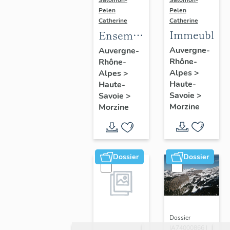
Salomon-
Pelen
Pelen
Catherine
Catherine
Immeubles
Ensemble
du génie
Auvergne-
Auvergne-
Rhône-
Rhône-
civil ;
Alpes
>
Alpes
>
galerie
Haute-
Haute-
marchande ;
Savoie
>
Savoie
>
établissement
Morzine
Morzine
administratif ;
salle de
spectacle
Dossier
Dossier
Dossier
IA74000866 |