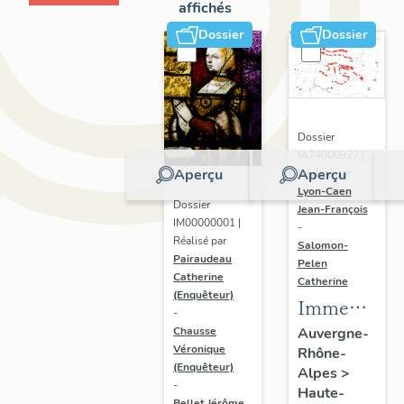
affichés
Dossier
Dossier
Dossier
IA74000927 |
Aperçu
Aperçu
Réalisé par
Lyon-Caen
Dossier
Jean-François
IM00000001 |
-
Réalisé par
Salomon-
Pairaudeau
Pelen
Catherine
Catherine
(Enquêteur)
Immeubles,
-
hôtels de
Chausse
Auvergne-
Véronique
Rhône-
voyageurs
(Enquêteur)
Alpes
>
-
Haute-
Bellet Jérôme